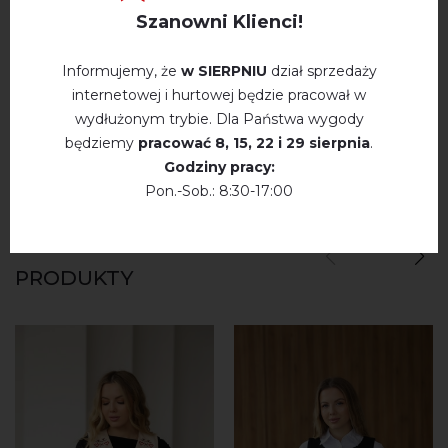
Szanowni Klienci!
Немає відгуків про цей товар.
Informujemy, że
w SIERPNIU
dział sprzedaży
napisz opinie Makovia (niebieski)
internetowej i hurtowej będzie pracował w
wydłużonym trybie. Dla Państwa wygody
będziemy
pracować
8, 15, 22 і 29 sierpnia
.
Godziny pracy:
Pon.-Sob.: 8:30-17:00
WYSZUKAJ PODOBNE
PRODUKTY