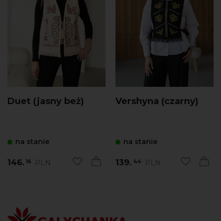
Duet (jasny beż)
Vershyna (czarny)
na stanie
na stanie
146.
139.
PLN
PLN
16
44