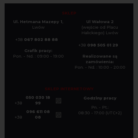
SKLEP
Ul. Hetmana Mazepy 1
,
Ul Wałowa 2
Lwów
(wejście od Placu
Halickiego) Lwów
+38
067 802 88 88
+38
098 505 01 29
Grafik pracy:
Pon. - Nd. : 09:00 - 19:00
Realizowane są
zamówienia:
Pon. - Nd. : 10:00 - 20:00
SKLEP INTERNETOWY
050 030 18
Godziny pracy
+38
99
Pn. - Pt.:
096 611 08
08:30 - 17:00 (UTC+2)
+38
08