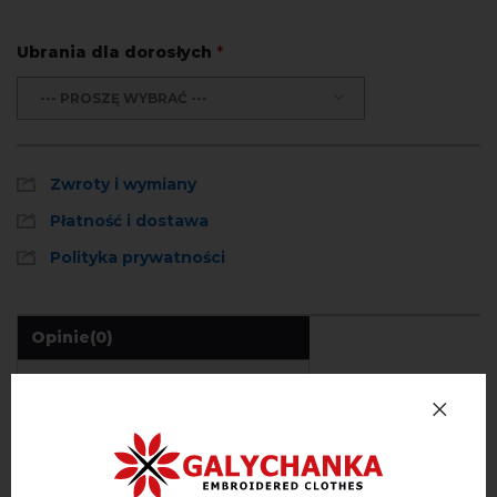
Ubrania dla dorosłych
*
--- PROSZĘ WYBRAĆ ---
Zwroty i wymiany
Płatność i dostawa
Polityka prywatności
Opinie
(0)
Opis
OPINIE O MAKOVIA (NIEBIESKI)