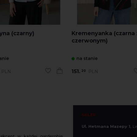
yna (czarny)
Kremenyanka (czarna 
czerwonym)
anie
na stanie
151.
PLN
PLN
20
SKLEP
Ul. Hetmana Mazepy 1
, 
 akcent w każdej garderobie.