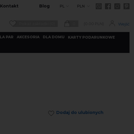
Kontakt
Blog
PL
PLN
Pokaż zakładki (0)
0
(
0.00
PLN)
Wejść
LA PAR
AKCESORIA
DLA DOMU
KARTY PODARUNKOWE
Dodaj do ulubionych