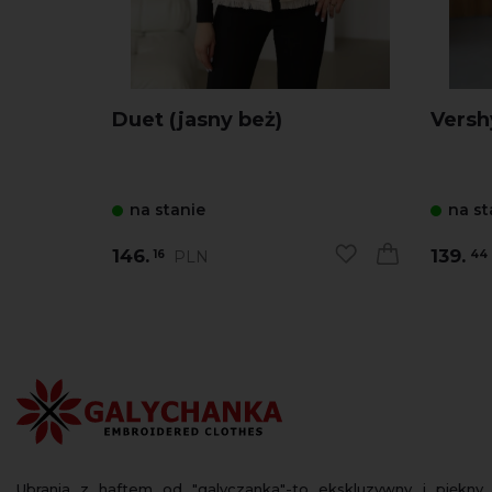
Duet (jasny beż)
Versh
na stanie
na st
146.
139.
PLN
16
44
Ubrania z haftem od "galyczanka"-to ekskluzywny i piękny