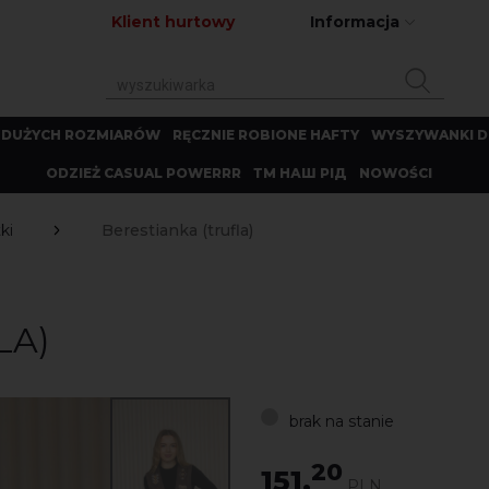
Klient hurtowy
Informacja
 DUŻYCH ROZMIARÓW
RĘCZNIE ROBIONE HAFTY
WYSZYWANKI D
ODZIEŻ CASUAL POWERRR
ТМ НАШ РІД
NOWOŚCI
ki
Berestianka (trufla)
LA)
brak na stanie
20
151.
PLN