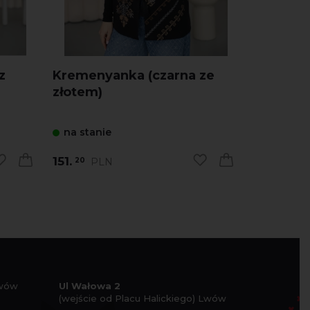
z
Kremenyanka (czarna ze
Mii ober
złotem)
zielony
na stanie
na stani
151.
146.
PLN
PL
20
16
Lwów
Ul Wałowa 2
(wejście od Placu Halickiego) Lwów