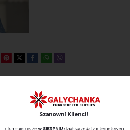
OPINIE O BERESTIANKA (T
Немає відгуків про цей товар.
Szanowni Klienci!
napisz opinie Berestianka (trufla)
Informujemy, że
w SIERPNIU
dział sprzedaży internetowej i