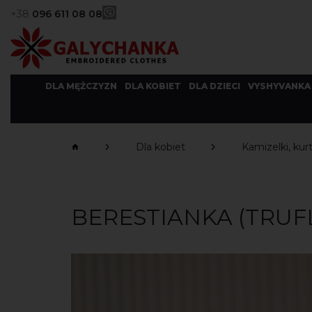
+38
096 611 08 08
DLA MĘŻCZYZN
DLA KOBIET
DLA DZIECI
VYSHYVANKA
Dla kobiet
Kamizelki, kurt
BERESTIANKA (TRUF