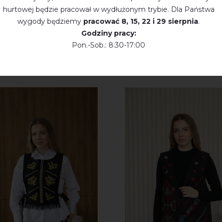
hurtowej będzie pracował w wydłużonym trybie. Dla Państwa
wygody będziemy
pracować
8, 15, 22 і 29 sierpnia
.
Godziny pracy:
Pon.-Sob.: 8:30-17:00
KTY