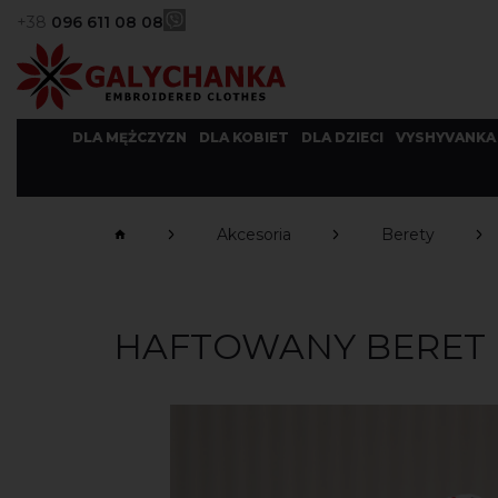
+38
096 611 08 08
DLA MĘŻCZYZN
DLA KOBIET
DLA DZIECI
VYSHYVANKA
Akcesoria
Berety
HAFTOWANY BERET L