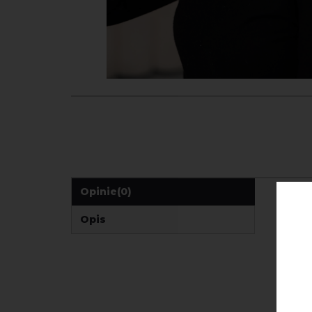
Opinie
(0)
Opis