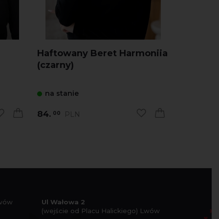
Haftowany Beret Harmoniia
Haftowa
(czarny)
Pelyustk
na stanie
na stani
84.
84.
PLN
PL
00
00
Lwów
Ul Wałowa 2
(wejście od Placu Halickiego) Lwów