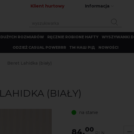
Klient hurtowy
Informacja
 DUŻYCH ROZMIARÓW
RĘCZNIE ROBIONE HAFTY
WYSZYWANKI D
ODZIEŻ CASUAL POWERRR
ТМ НАШ РІД
NOWOŚCI
Beret Lahidka (biały)
AHIDKA (BIAŁY)
na stanie
00
84.
PLN