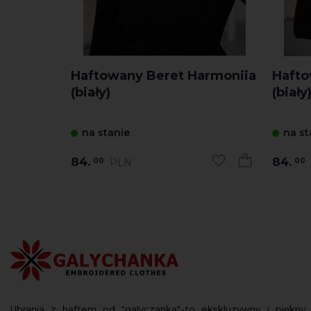
Haftowany Beret Harmoniia
Hafto
(biały)
(biały
na stanie
na st
84.
84.
PLN
00
00
Ubrania z haftem od "galyczanka"-to ekskluzywny i piękny