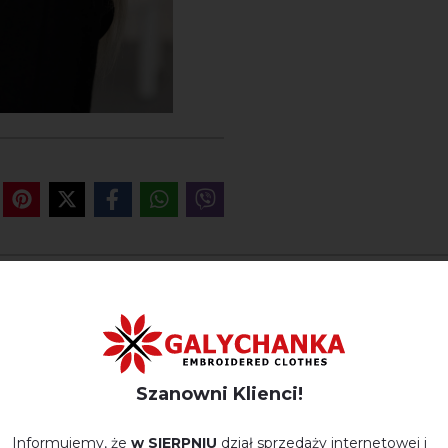
OPINIE O BERET LAHIDKA 
Немає відгуків про цей товар.
Szanowni Klienci!
napisz opinie Beret Lahidka (biały)
Informujemy, że
w SIERPNIU
dział sprzedaży internetowej i