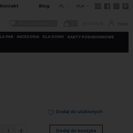
Kontakt
Blog
PL
PLN
Pokaż zakładki (0)
0
(
0.00
PLN)
Wejść
LA PAR
AKCESORIA
DLA DOMU
KARTY PODARUNKOWE
Dodaj do ulubionych
Dodaj do koszyka