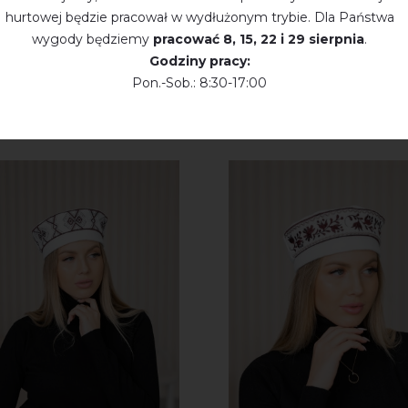
hurtowej będzie pracował w wydłużonym trybie. Dla Państwa
wygody będziemy
pracować
8, 15, 22 і 29 sierpnia
.
Godziny pracy:
Pon.-Sob.: 8:30-17:00
KTY