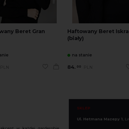
wany Beret Gran
Haftowany Beret Iskra
)
(biały)
anie
na stanie
84.
PLN
PLN
00
SKLEP
Ul. Hetmana Mazepy 1
, 
 akcent w każdej garderobie.