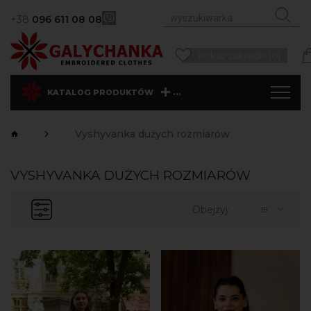
+38
096 611 08 08
Pokaż zakładki (0)
...
KATALOG PRODUKTÓW
Vyshyvanka dużych rozmiarów
VYSHYVANKA DUŻYCH ROZMIARÓW
Obejżyj:
15