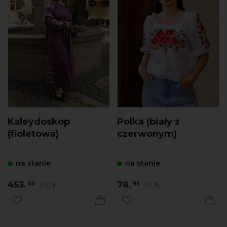
Kaleydoskop
Polka (biały z
(fioletowa)
czerwonym)
na stanie
na stanie
453.
78.
PLN
PLN
60
96