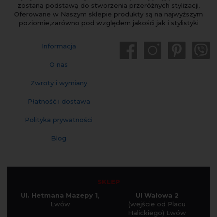
zostaną podstawą do stworzenia przeróżnych stylizacji.
Oferowane w Naszym sklepie produkty są na najwyższym
poziomie,zarówno pod względem jakośći jak i stylistyki
Informacja
O nas
Zwroty i wymiany
Płatność i dostawa
Polityka prywatności
Blog
SKLEP
Ul. Hetmana Mazepy 1
,
Ul Wałowa 2
Lwów
(wejście od Placu
Halickiego) Lwów