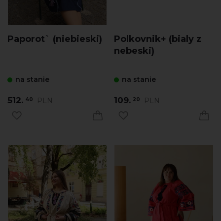
Paporot` (niebieski)
Polkovnik+ (bialy z
nebeski)
na stanie
na stanie
512.
109.
PLN
PLN
40
20