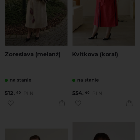
Zoreslava (melanż)
Kvitkova (koral)
na stanie
na stanie
512.
554.
PLN
PLN
40
40