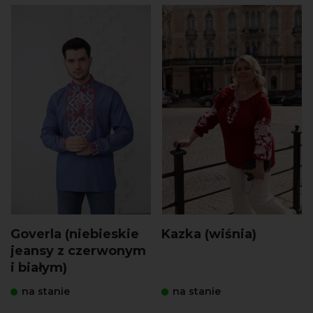
Goverla (niebieskie
Kazka (wiśnia)
jeansy z czerwonym
i białym)
na stanie
na stanie