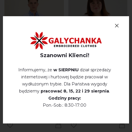
Szanowni Klienci!
Informujemy, że
w SIERPNIU
dział sprzedaży
internetowej i hurtowej będzie pracował w
Guteslav (biała z
Agata (biały)
wydłużonym trybie. Dla Państwa wygody
niebieskim)
będziemy
pracować
8, 15, 22 і 29 sierpnia
.
Godziny pracy:
na stanie
na stanie
Pon.-Sob.: 8:30-17:00
109.
104.
PLN
PLN
20
16