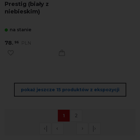
Prestig (biały z
niebieskim)
na stanie
78.
PLN
96
pokaż jeszcze 15 produktów z ekspozycji
1
2