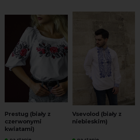
Prestug (biały z
Vsevolod (biały z
czerwonymi
niebieskim)
kwiatami)
na stanie
na stanie