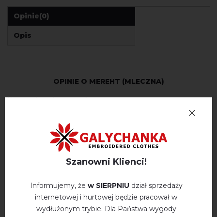
Opinie
(0)
Opis
OPINIE O MEREHT (MLECZNA)
Немає відгуків про цей товар.
napisz opinie Mereht (mleczna)
Szanowni Klienci!
Informujemy, że
w SIERPNIU
dział sprzedaży
internetowej i hurtowej będzie pracował w
WYSZUKAJ PODOBNE
wydłużonym trybie. Dla Państwa wygody