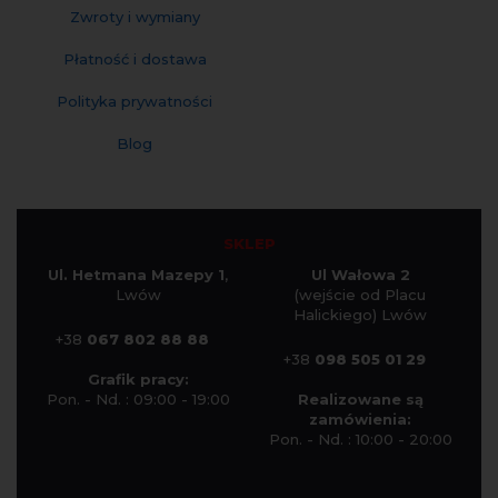
Zwroty i wymiany
Płatność i dostawa
Polityka prywatności
Blog
SKLEP
Ul. Hetmana Mazepy 1
,
Ul Wałowa 2
Lwów
(wejście od Placu
Halickiego) Lwów
+38
067 802 88 88
+38
098 505 01 29
Grafik pracy:
Pon. - Nd. : 09:00 - 19:00
Realizowane są
zamówienia:
Pon. - Nd. : 10:00 - 20:00