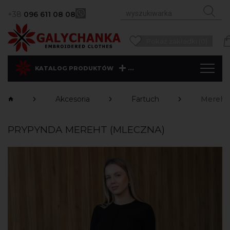
+38
096 611 08 08
Pokaż zakładki (0)
...
KATALOG PRODUKTÓW
Akcesoria
Fartuch
Mereht 
PRYPYNDA MEREHT (MLECZNA)