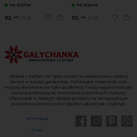
na stanie
na stanie
92.
92.
PLN
PLN
40
40
Ubrania z haftem od "galyczanka"-to ekskluzywny i piękny
akcent w każdej garderobie. Haftowane ornamenty oraz
motywy kwiatowe nie tylko podkreślą Twoją wyjątkowość,ale
zostaną podstawą do stworzenia przeróżnych stylizacji.
Oferowane w Naszym sklepie produkty są na najwyższym
poziomie,zarówno pod względem jakośći jak i stylistyki
Informacja
O nas