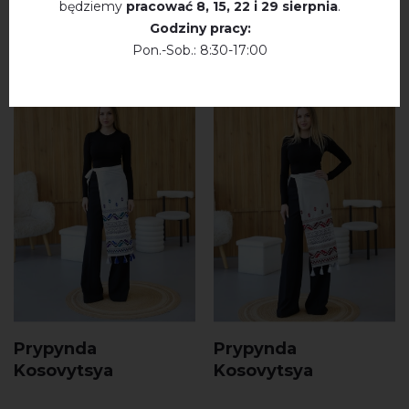
PRODUKTY
będziemy
pracować
8, 15, 22 і 29 sierpnia
.
Godziny pracy:
Pon.-Sob.: 8:30-17:00
Prypynda
Prypynda
Kosovytsya
Kosovytsya