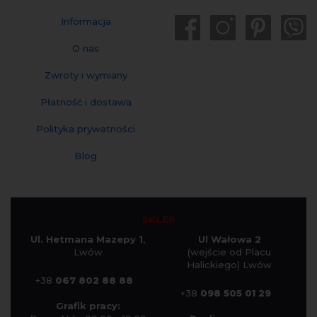
Informacja
O nas
Zwroty i wymiany
Płatność i dostawa
Polityka prywatności
Blog
SKLEP
Ul. Hetmana Mazepy 1
,
Ul Wałowa 2
Lwów
(wejście od Placu
Halickiego) Lwów
+38
067 802 88 88
+38
098 505 01 29
Grafik pracy: