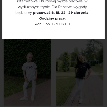
internetowej i hurtowej będzie pracował w
wydłużonym trybie. Dla Państwa wygody
WYSZUKAJ PODOBNE
będziemy
pracować
8, 15, 22 і 29 sierpnia
.
Godziny pracy:
PRODUKTY
Pon.-Sob.: 8:30-17:00