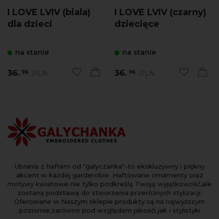
I LOVE LVIV (biala)
I LOVE LVIV (czarny)
dla dzieci
dziecięce
na stanie
na stanie
36.
36.
PLN
PLN
96
96
Ubrania z haftem od "galyczanka"-to ekskluzywny i piękny
akcent w każdej garderobie. Haftowane ornamenty oraz
motywy kwiatowe nie tylko podkreślą Twoją wyjątkowość,ale
zostaną podstawą do stworzenia przeróżnych stylizacji.
Oferowane w Naszym sklepie produkty są na najwyższym
poziomie,zarówno pod względem jakośći jak i stylistyki