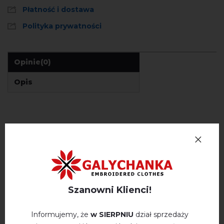
Płatność i dostawa
Polityka prywatności
Opinie
(0)
Opis
OPINIE O MIASTO LWA (BIAŁY)
Немає відгуків про цей товар.
napisz opinie Miasto Lwa (biały)
Szanowni Klienci!
Informujemy, że
w SIERPNIU
dział sprzedaży