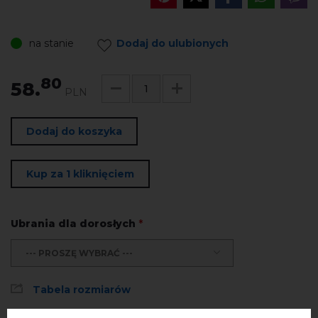
na stanie
Dodaj do ulubionych
80
58.
PLN
Dodaj do koszyka
Kup za 1 kliknięciem
Ubrania dla dorosłych
*
--- PROSZĘ WYBRAĆ ---
Tabela rozmiarów