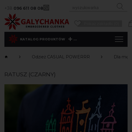
+38
096 611 08 08
Pokaż zakładki (0)
...
KATALOG PRODUKTÓW
Odzież CASUAL POWERRR
Dla męż
RATUSZ (CZARNY)