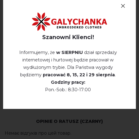
Skład płótno:
85% - бавовна 15% - ПЕ
Płótno:
трикотаж
Zwroty i wymiany
Szanowni Klienci!
Płatność i dostawa
Informujemy, że
w SIERPNIU
dział sprzedaży
Polityka prywatności
internetowej i hurtowej będzie pracował w
wydłużonym trybie. Dla Państwa wygody
będziemy
pracować
8, 15, 22 і 29 sierpnia
.
Opinie
(0)
Godziny pracy:
Pon.-Sob.: 8:30-17:00
Opis
OPINIE O RATUSZ (CZARNY)
Немає відгуків про цей товар.