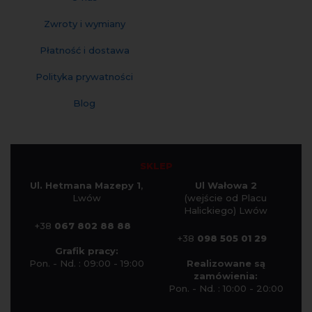
Zwroty i wymiany
Płatność i dostawa
Polityka prywatności
Blog
SKLEP
Ul. Hetmana Mazepy 1
,
Ul Wałowa 2
Lwów
(wejście od Placu
Halickiego) Lwów
+38
067 802 88 88
+38
098 505 01 29
Grafik pracy:
Pon. - Nd. : 09:00 - 19:00
Realizowane są
zamówienia:
Pon. - Nd. : 10:00 - 20:00