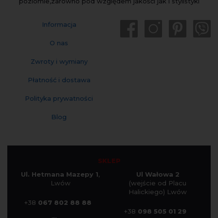
poziomie,zarówno pod względem jakośći jak i stylistyki
Informacja
O nas
Zwroty i wymiany
Płatność i dostawa
Polityka prywatności
Blog
SKLEP
Ul. Hetmana Mazepy 1
,
Ul Wałowa 2
Lwów
(wejście od Placu
Halickiego) Lwów
+38
067 802 88 88
+38
098 505 01 29