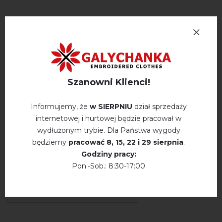
Ubrania dla dorosłych
*
--- PROSZĘ WYBRAĆ ---
Tabela rozmiarów
Szanowni Klienci!
Zwroty i wymiany
Informujemy, że
w SIERPNIU
dział sprzedaży
internetowej i hurtowej będzie pracował w
Płatność i dostawa
wydłużonym trybie. Dla Państwa wygody
Polityka prywatności
będziemy
pracować
8, 15, 22 і 29 sierpnia
.
Godziny pracy:
Pon.-Sob.: 8:30-17:00
Opinie
(0)
Opis