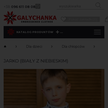
+38
096 611 08 08
Pokaż zakładki (0)
...
KATALOG PRODUKTÓW
Dla dzieci
Dla chłopców
Ko
JARKO (BIAŁY Z NIEBIESKIM)