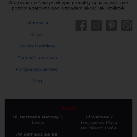
Oferowane w Naszym sklepie produkty są na najwyższym
poziomie,zarówno pod względem jakośći jak i stylistyki
Informacja
O nas
Zwroty i wymiany
Płatność i dostawa
Polityka prywatności
Blog
SKLEP
Ul. Hetmana Mazepy 1
,
Ul Wałowa 2
Lwów
(wejście od Placu
Halickiego) Lwów
+38
067 802 88 88