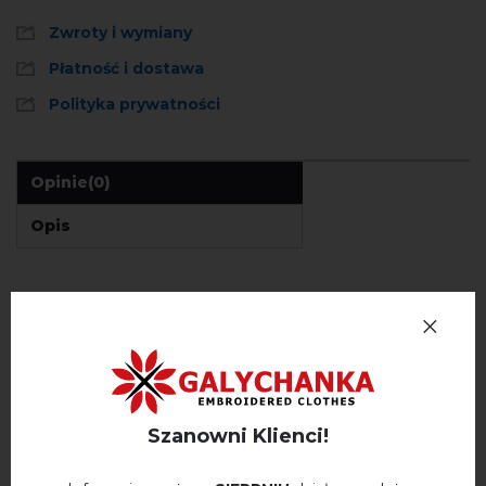
Zwroty i wymiany
Płatność i dostawa
Polityka prywatności
Opinie
(0)
Opis
OPINIE O JARKO (BIAŁY Z NIEBIESKIM)
Немає відгуків про цей товар.
napisz opinie Jarko (biały z niebieskim)
Szanowni Klienci!