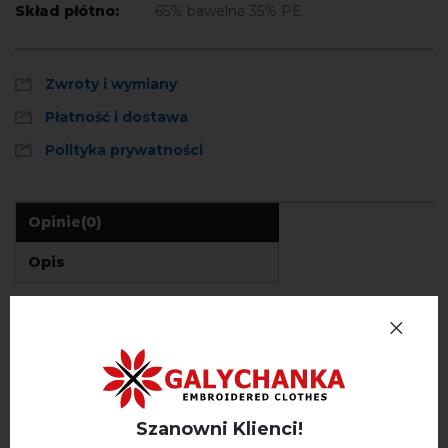
Skład płótno:
65% bawelna 35% PE
Zwroty i wymiany
Płatność i dostawa
Polityka prywatności
Opinie
(0)
Opis
OPINIE O JARKO (MLECZNY Z BEŻEM)
Немає відгуків про цей товар.
Szanowni Klienci!
napisz opinie Jarko (mleczny z beżem)