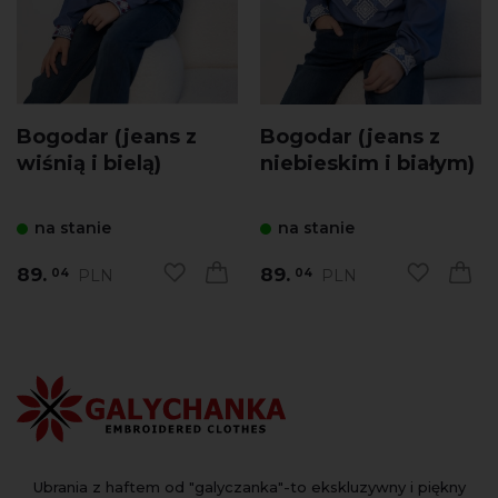
Bogodar (jeans z
Bogodar (jeans z
wiśnią i bielą)
niebieskim i białym)
na stanie
na stanie
89.
89.
PLN
PLN
04
04
Ubrania z haftem od "galyczanka"-to ekskluzywny i piękny