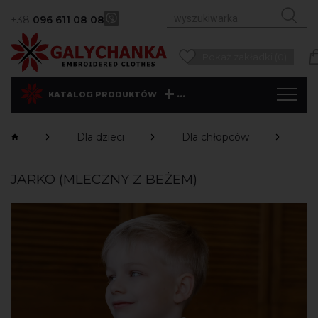
+38
096 611 08 08
Pokaż zakładki (0)
...
KATALOG PRODUKTÓW
Dla dzieci
Dla chłopców
Ko
JARKO (MLECZNY Z BEŻEM)