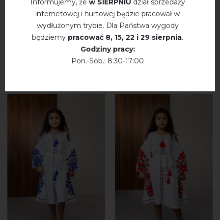
Informujemy, że
w SIERPNIU
dział sprzedaży
internetowej i hurtowej będzie pracował w
wydłużonym trybie. Dla Państwa wygody
będziemy
pracować
8, 15, 22 і 29 sierpnia
.
Godziny pracy:
Pon.-Sob.: 8:30-17:00
WYSZUKAJ PODOBNE PRODUKTY