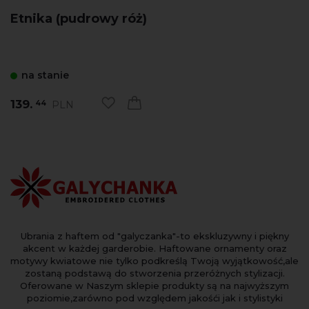
Etnika (pudrowy róż)
na stanie
139.
PLN
44
Ubrania z haftem od "galyczanka"-to ekskluzywny i piękny
akcent w każdej garderobie. Haftowane ornamenty oraz
motywy kwiatowe nie tylko podkreślą Twoją wyjątkowość,ale
zostaną podstawą do stworzenia przeróżnych stylizacji.
Oferowane w Naszym sklepie produkty są na najwyższym
poziomie,zarówno pod względem jakośći jak i stylistyki