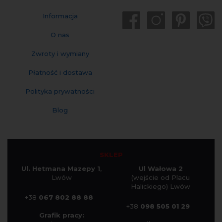
Informacja
O nas
Zwroty i wymiany
Płatność i dostawa
Polityka prywatności
Blog
SKLEP
Ul. Hetmana Mazepy 1
,
Ul Wałowa 2
Lwów
(wejście od Placu
Halickiego) Lwów
+38
067 802 88 88
+38
098 505 01 29
Grafik pracy: