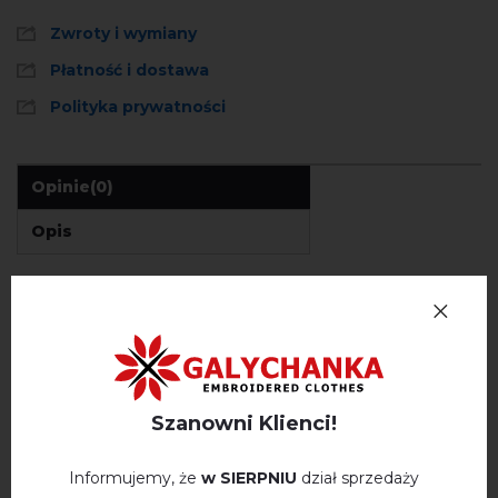
Zwroty i wymiany
Płatność i dostawa
Polityka prywatności
Opinie
(0)
Opis
OPINIE O LUMINESKA (PUDROWY RÓŻ)
Немає відгуків про цей товар.
Szanowni Klienci!
napisz opinie Lumineska (pudrowy róż)
Informujemy, że
w SIERPNIU
dział sprzedaży