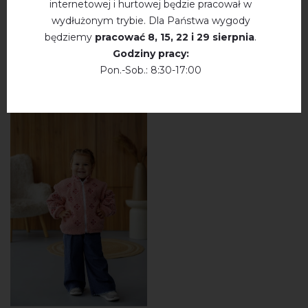
internetowej i hurtowej będzie pracował w
wydłużonym trybie. Dla Państwa wygody
będziemy
pracować
8, 15, 22 і 29 sierpnia
.
Godziny pracy:
WYSZUKAJ PODOBNE PRODUKTY
Pon.-Sob.: 8:30-17:00