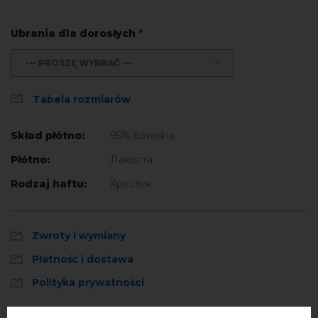
Ubrania dla dorosłych
*
--- PROSZĘ WYBRAĆ ---
Tabela rozmiarów
Skład płótno:
95% bawelna
Płótno:
Лакоста
Rodzaj haftu:
Хрестик
Zwroty i wymiany
Płatność i dostawa
Polityka prywatności