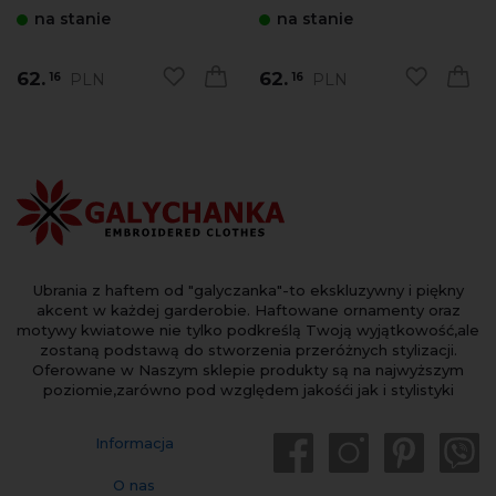
na stanie
na stanie
62.
62.
PLN
PLN
16
16
Ubrania z haftem od "galyczanka"-to ekskluzywny i piękny
akcent w każdej garderobie. Haftowane ornamenty oraz
motywy kwiatowe nie tylko podkreślą Twoją wyjątkowość,ale
zostaną podstawą do stworzenia przeróżnych stylizacji.
Oferowane w Naszym sklepie produkty są na najwyższym
poziomie,zarówno pod względem jakośći jak i stylistyki
Informacja
O nas