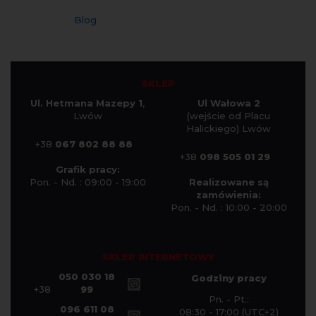
Blog
SKLEP
Ul. Hetmana Mazepy 1
,
Ul Wałowa 2
Lwów
(wejście od Placu
Halickiego) Lwów
+38
067 802 88 88
+38
098 505 01 29
Grafik pracy:
Pon. - Nd. : 09:00 - 19:00
Realizowane są
zamówienia:
Pon. - Nd. : 10:00 - 20:00
SKLEP INTERNETOWY
050 030 18
Godziny pracy
+38
99
Pn. - Pt.:
096 611 08
08:30 - 17:00 (UTC+2)