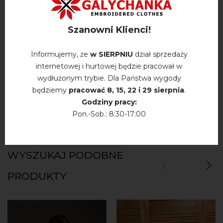
Szanowni Klienci!
OPINIE O GORIANKA (MLECZNA)
Немає відгуків про цей товар.
Informujemy, że
w SIERPNIU
dział sprzedaży
internetowej i hurtowej będzie pracował w
napisz opinie Gorianka (mleczna)
wydłużonym trybie. Dla Państwa wygody
będziemy
pracować
8, 15, 22 і 29 sierpnia
.
Godziny pracy:
Pon.-Sob.: 8:30-17:00
WYSZUKAJ PODOBNE
PRODUKTY