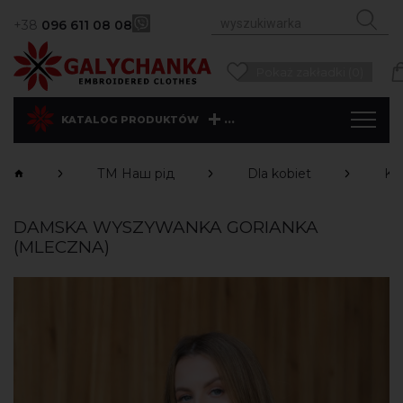
+38
096 611 08 08
Pokaż zakładki (0)
...
KATALOG PRODUKTÓW
ТМ Наш рід
Dla kobiet
Ko
DAMSKA WYSZYWANKA GORIANKA
(MLECZNA)