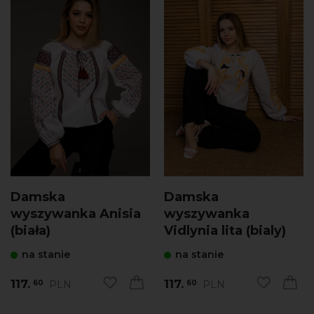
Damska
Damska
wyszywanka Anisia
wyszywanka
(biała)
Vidlynia lita (bialy)
na stanie
na stanie
117.
117.
PLN
PLN
60
60