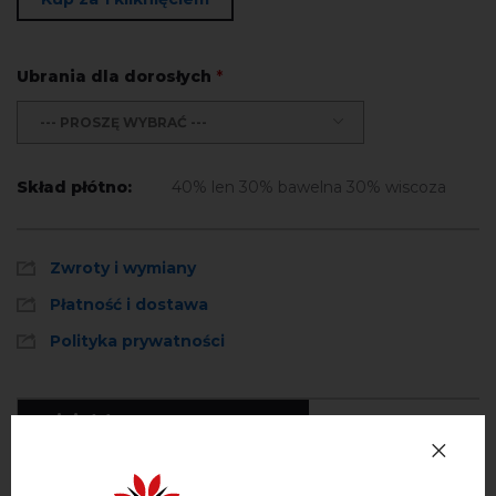
Ubrania dla dorosłych
*
--- PROSZĘ WYBRAĆ ---
Skład płótno:
40% len 30% bawelna 30% wiscoza
Zwroty i wymiany
Płatność i dostawa
Polityka prywatności
Opinie
(0)
Opis