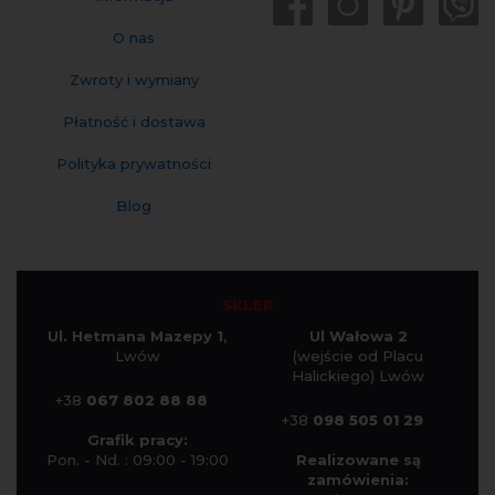
O nas
Zwroty i wymiany
Płatność i dostawa
Polityka prywatności
Blog
SKLEP
Ul. Hetmana Mazepy 1
,
Ul Wałowa 2
Lwów
(wejście od Placu
Halickiego) Lwów
+38
067 802 88 88
+38
098 505 01 29
Grafik pracy:
Pon. - Nd. : 09:00 - 19:00
Realizowane są
zamówienia: