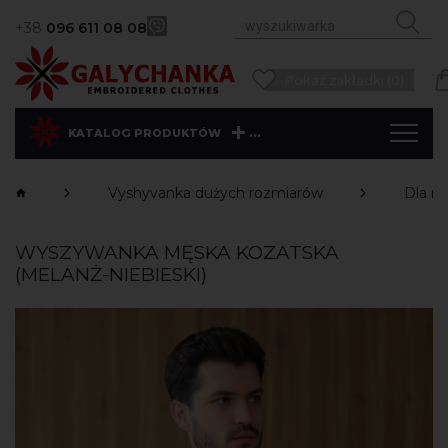
+38
096 611 08 08
Pokaż zakładki (0)
...
KATALOG PRODUKTÓW
Vyshyvanka dużych rozmiarów
Dla m
WYSZYWANKA MĘSKA KOZATSKA
(MELANŻ-NIEBIESKI)