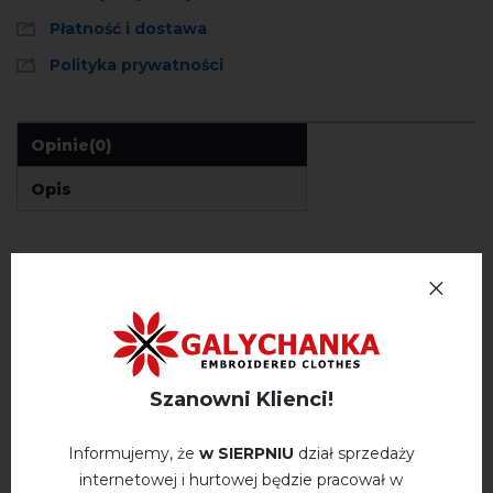
Płatność i dostawa
Polityka prywatności
Opinie
(0)
Opis
OPINIE O KOZATSKA (MELANŻ-NIEBIESKI)
Немає відгуків про цей товар.
napisz opinie Kozatska (melanż-niebieski)
Szanowni Klienci!
Informujemy, że
w SIERPNIU
dział sprzedaży
internetowej i hurtowej będzie pracował w