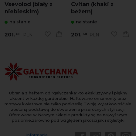
Vsevolod (biały z
Cvitan (khaki z
niebieskim)
beżem)
na stanie
na stanie
201.
201.
PLN
PLN
60
60
Ubrania z haftem od "galyczanka"-to ekskluzywny i piękny
akcent w każdej garderobie. Haftowane ornamenty oraz
motywy kwiatowe nie tylko podkreślą Twoją wyjątkowość,ale
zostaną podstawą do stworzenia przeróżnych stylizacji.
Oferowane w Naszym sklepie produkty są na najwyższym
poziomie,zarówno pod względem jakośći jak i stylistyki
Informacja