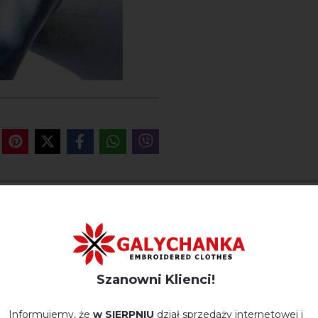
OPINIE O MIRAG (BIALY Z C
Немає відгуків про цей товар.
Szanowni Klienci!
napisz opinie Mirag (bialy z czerwony)
Informujemy, że
w SIERPNIU
dział sprzedaży internetowej i