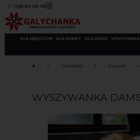
+38
096 611 08 08
DLA MĘŻCZYZN
DLA KOBIET
DLA DZIECI
VYSHYVANKA
Dla kobiet
Koszule
WYSZYWANKA DAMSK