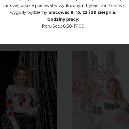
hurtowej będzie pracował w wydłużonym trybie. Dla Państwa
wygody będziemy
pracować
8, 15, 22 і 29 sierpnia
.
Godziny pracy:
Pon.-Sob.: 8:30-17:00
KTY