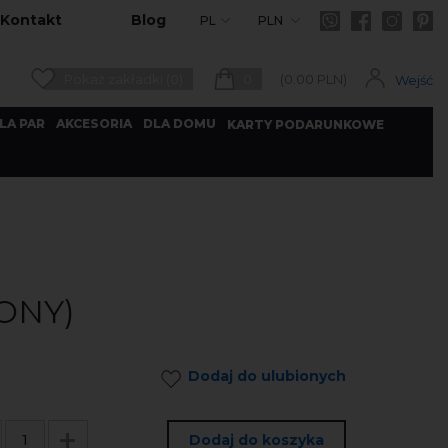
Kontakt
Blog
PL
PLN
Pokaż zakładki (0)
0
(
0.00
PLN)
Wejść
LA PAR
AKCESORIA
DLA DOMU
KARTY PODARUNKOWE
ONY)
Dodaj do ulubionych
Dodaj do koszyka