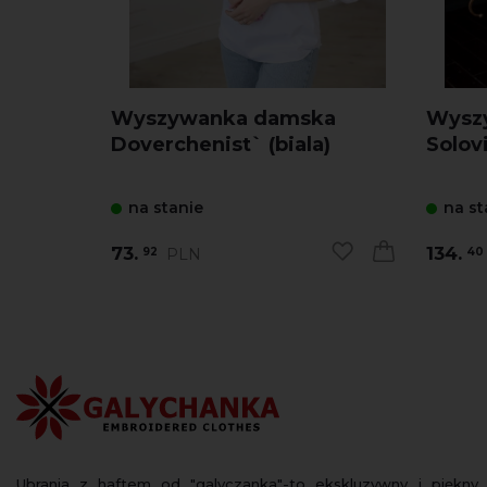
Wyszywanka damska
Wysz
Doverchenist` (biala)
Solovi
na stanie
na st
73.
134.
PLN
92
40
Ubrania z haftem od "galyczanka"-to ekskluzywny i piękny