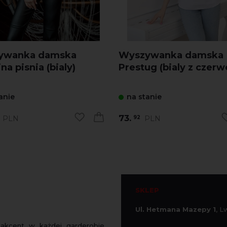
ywanka damska
Wyszywanka damska
na pisnia (bialy)
Prestug (bialy z czer
anie
na stanie
73.
PLN
PLN
92
SKLEP
Ul. Hetmana Mazepy 1
, 
 akcent w każdej garderobie.