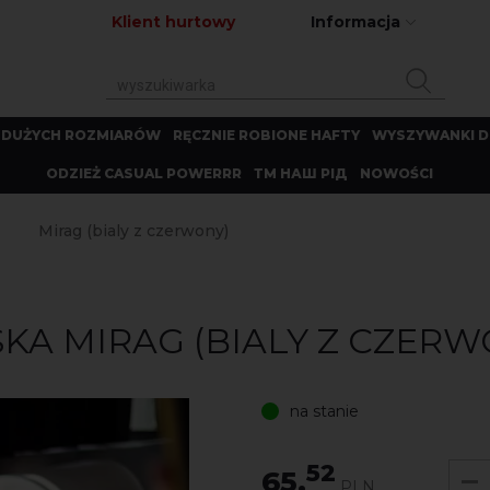
Klient hurtowy
Informacja
 DUŻYCH ROZMIARÓW
RĘCZNIE ROBIONE HAFTY
WYSZYWANKI D
ODZIEŻ CASUAL POWERRR
ТМ НАШ РІД
NOWOŚCI
Mirag (bialy z czerwony)
A MIRAG (BIALY Z CZERW
na stanie
52
65.
PLN