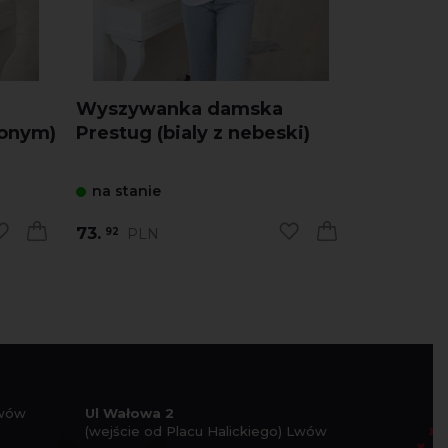
Wyszywanka damska
Wyszyw
wonym)
Prestug (bialy z nebeski)
Mariana 
na stanie
na stani
73.
134.
PLN
PL
92
40
Lwów
Ul Wałowa 2
(wejście od Placu Halickiego) Lwów