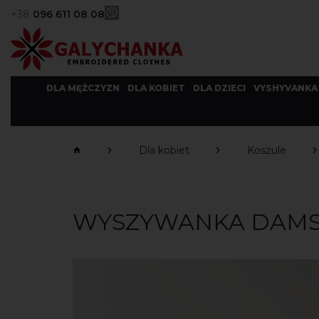
+38
096 611 08 08
DLA MĘŻCZYZN
DLA KOBIET
DLA DZIECI
VYSHYVANKA
Dla kobiet
Koszule
WYSZYWANKA DAMSK