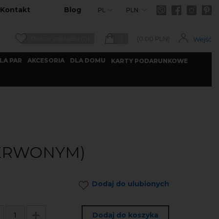
Kontakt
Blog
PL
PLN
Pokaż zakładki (0)
0
(
0.00
PLN)
Wejść
LA PAR
AKCESORIA
DLA DOMU
KARTY PODARUNKOWE
ZERWONYM)
Dodaj do ulubionych
Dodaj do koszyka