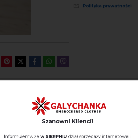
Polityka prywatności
OPINIE O OLESYA (BEŻOWY Z 
Немає відгуків про цей товар.
Szanowni Klienci!
napisz opinie Olesya (beżowy z czerwonym)
Informujemy, że
w SIERPNIU
dział sprzedaży internetowej i