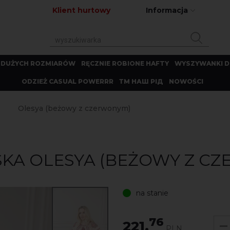
Klient hurtowy
Informacja
 DUŻYCH ROZMIARÓW
RĘCZNIE ROBIONE HAFTY
WYSZYWANKI D
ODZIEŻ CASUAL POWERRR
ТМ НАШ РІД
NOWOŚCI
Olesya (beżowy z czerwonym)
A OLESYA (BEŻOWY Z C
na stanie
76
221.
PLN