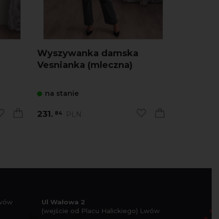
Wyszywanka damska
Wyszyw
Vesnianka (mleczna)
Vesniank
na stanie
na stani
231.
231.
PLN
PL
84
84
Lwów
Ul Wałowa 2
(wejście od Placu Halickiego) Lwów