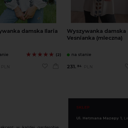
wanka damska Ilaria
Wyszywanka damska
)
Vesnianka (mleczna)
★★★★★
★★★★★
anie
na stanie
(2)
231.
PLN
PLN
84
SKLEP
Ul. Hetmana Mazepy 1
, 
 akcent w każdej garderobie.