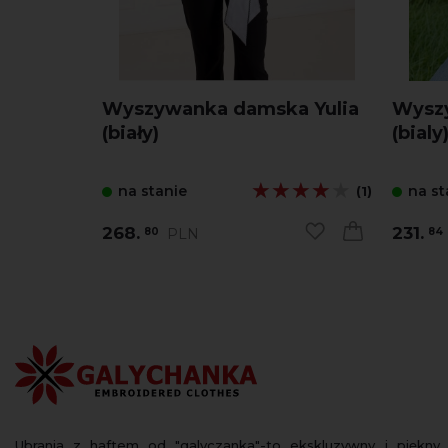
Wyszywanka damska Yulia
Wyszy
(biały)
(bialy
★★★★★
★★★★★
na stanie
na st
(1)
268.
231.
PLN
80
84
Ubrania z haftem od "galyczanka"-to ekskluzywny i piękny