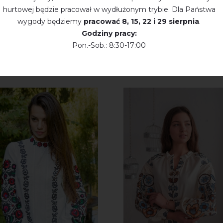
hurtowej będzie pracował w wydłużonym trybie. Dla Państwa
wygody będziemy
pracować
8, 15, 22 і 29 sierpnia
.
Godziny pracy:
Pon.-Sob.: 8:30-17:00
KTY