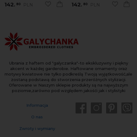
142.
142.
PLN
PLN
80
80
Ubrania z haftem od "galyczanka"-to ekskluzywny i piękny
akcent w każdej garderobie. Haftowane ornamenty oraz
motywy kwiatowe nie tylko podkreślą Twoją wyjątkowość,ale
zostaną podstawą do stworzenia przeróżnych stylizacji.
Oferowane w Naszym sklepie produkty są na najwyższym
poziomie,zarówno pod względem jakośći jak i stylistyki
Informacja
O nas
Zwroty i wymiany