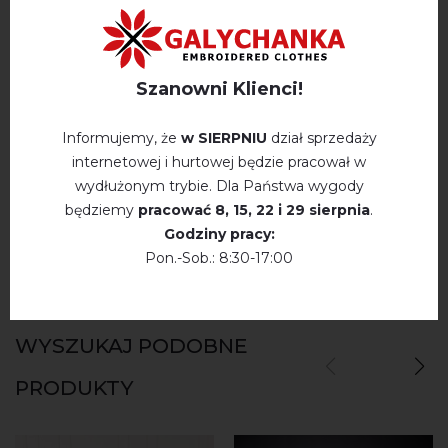
Opis
Szanowni Klienci!
OPINIE O APOLINARIA (NIEBIESKI Z NIEBIESKIM)
Informujemy, że
w SIERPNIU
dział sprzedaży
Немає відгуків про цей товар.
internetowej i hurtowej będzie pracował w
wydłużonym trybie. Dla Państwa wygody
napisz opinie Apolinaria (niebieski z niebieskim)
będziemy
pracować
8, 15, 22 і 29 sierpnia
.
Godziny pracy:
Pon.-Sob.: 8:30-17:00
WYSZUKAJ PODOBNE
PRODUKTY