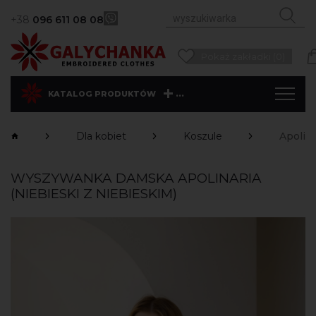
+38
096 611 08 08
Pokaż zakładki (0)
...
KATALOG PRODUKTÓW
Dla kobiet
Koszule
Apolina
WYSZYWANKA DAMSKA APOLINARIA
(NIEBIESKI Z NIEBIESKIM)