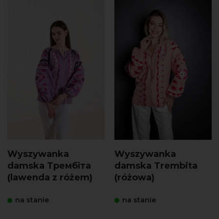
Wyszywanka
Wyszywanka
damska Трембіта
damska Trembita
(lawenda z różem)
(różowa)
na stanie
na stanie