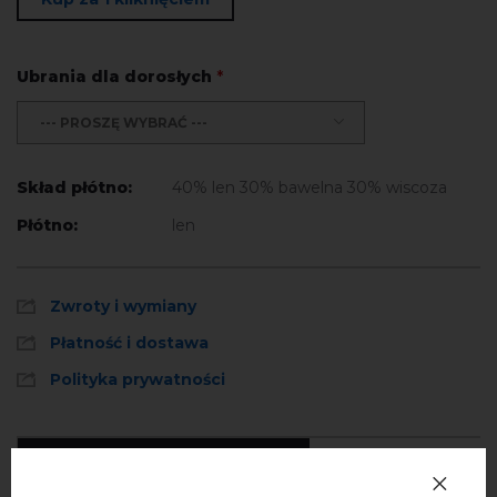
Ubrania dla dorosłych
*
--- PROSZĘ WYBRAĆ ---
Skład płótno:
40% len 30% bawelna 30% wiscoza
Płótno:
len
Zwroty i wymiany
Płatność i dostawa
Polityka prywatności
Opinie
(0)