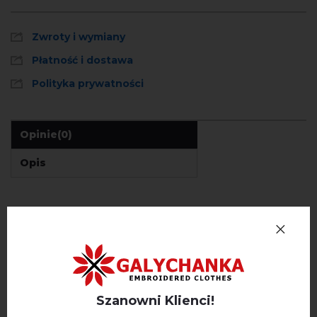
Zwroty i wymiany
Płatność i dostawa
Polityka prywatności
Opinie
(0)
Opis
OPINIE O MERELIN (JASNONIEBIESKI)
Немає відгуків про цей товар.
napisz opinie Merelin (jasnoniebieski)
Szanowni Klienci!