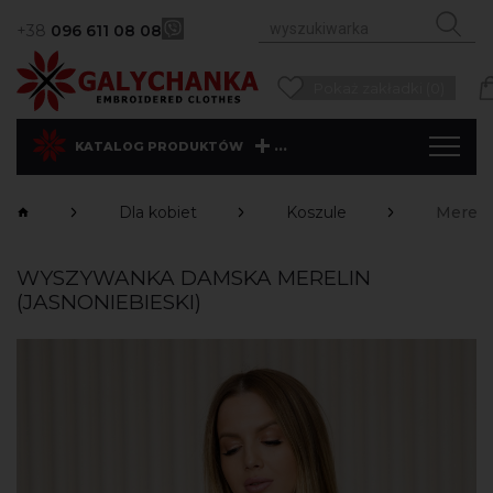
+38
096 611 08 08
Pokaż zakładki (0)
...
KATALOG PRODUKTÓW
Dla kobiet
Koszule
Merelin
WYSZYWANKA DAMSKA MERELIN
(JASNONIEBIESKI)