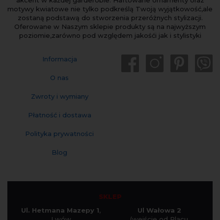
akcent w każdej garderobie. Haftowane ornamenty oraz
motywy kwiatowe nie tylko podkreślą Twoją wyjątkowość,ale
zostaną podstawą do stworzenia przeróżnych stylizacji.
Oferowane w Naszym sklepie produkty są na najwyższym
poziomie,zarówno pod względem jakośći jak i stylistyki
Informacja
O nas
Zwroty i wymiany
Płatność i dostawa
Polityka prywatności
Blog
SKLEP
Ul. Hetmana Mazepy 1
,
Ul Wałowa 2
Lwów
(wejście od Placu