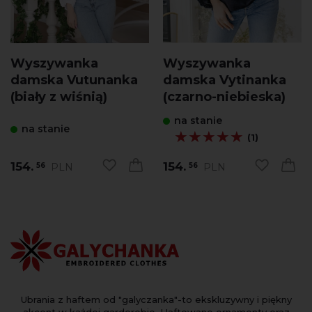
Wyszywanka
Wyszywanka
damska Vutunanka
damska Vytinanka
(biały z wiśnią)
(czarno-niebieska)
na stanie
na stanie
★★★★★
★★★★★
(1)
154.
154.
PLN
PLN
56
56
Ubrania z haftem od "galyczanka"-to ekskluzywny i piękny