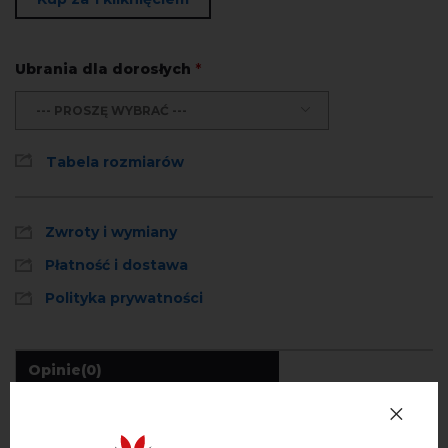
Ubrania dla dorosłych
*
--- PROSZĘ WYBRAĆ ---
Tabela rozmiarów
Zwroty i wymiany
Płatność i dostawa
Polityka prywatności
Opinie
(0)
Opis