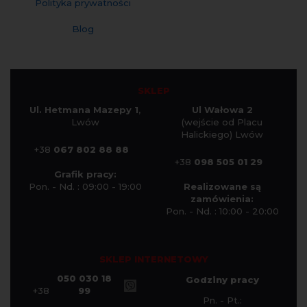
Polityka prywatności
Blog
SKLEP
Ul. Hetmana Mazepy 1
,
Ul Wałowa 2
Lwów
(wejście od Placu
Halickiego) Lwów
+38
067 802 88 88
+38
098 505 01 29
Grafik pracy:
Pon. - Nd. : 09:00 - 19:00
Realizowane są
zamówienia:
Pon. - Nd. : 10:00 - 20:00
SKLEP INTERNETOWY
050 030 18
Godziny pracy
+38
99
Pn. - Pt.: