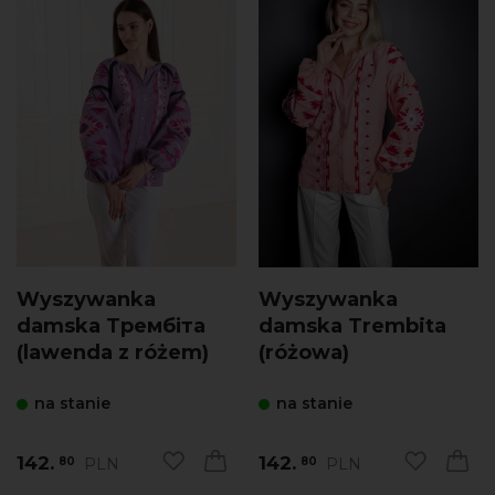
Wyszywanka
Wyszywanka
damska Трембіта
damska Trembita
(lawenda z różem)
(różowa)
na stanie
na stanie
142.
142.
PLN
PLN
80
80