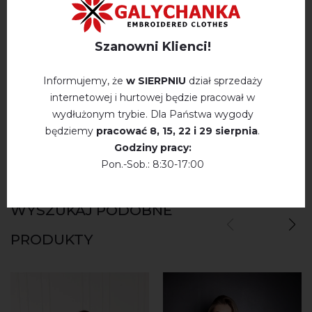
OPINIE O PETALIA (BIAŁA Z CZERWONYM)
Szanowni Klienci!
Немає відгуків про цей товар.
Informujemy, że
w SIERPNIU
dział sprzedaży
internetowej i hurtowej będzie pracował w
napisz opinie Petalia (biała z czerwonym)
wydłużonym trybie. Dla Państwa wygody
będziemy
pracować
8, 15, 22 і 29 sierpnia
.
Godziny pracy:
Pon.-Sob.: 8:30-17:00
WYSZUKAJ PODOBNE
PRODUKTY