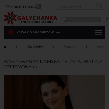
+38
096 611 08 08
Pokaż zakładki (0)
...
KATALOG PRODUKTÓW
Dla kobiet
Koszule
Petalia
WYSZYWANKA DAMSKA PETALIA (BIAŁA Z
CZERWONYM)