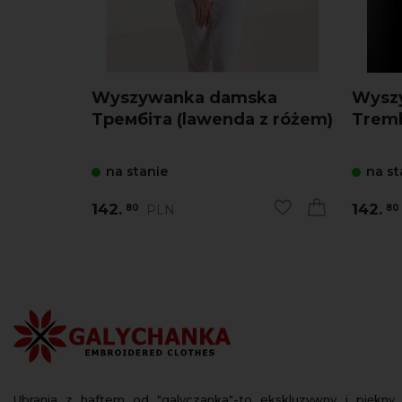
Wyszywanka damska
Wysz
Трембіта (lawenda z różem)
Tremb
na stanie
na st
142.
142.
PLN
80
80
Ubrania z haftem od "galyczanka"-to ekskluzywny i piękny