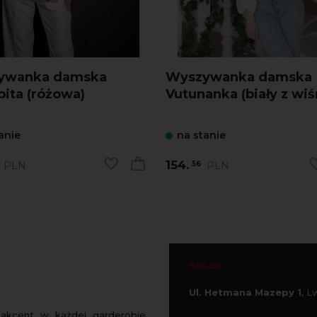
ywanka damska
Wyszywanka damska
ita (różowa)
Vutunanka (biały z wiś
anie
na stanie
154.
PLN
PLN
56
SKLEP
Ul. Hetmana Mazepy 1
, 
 akcent w każdej garderobie.