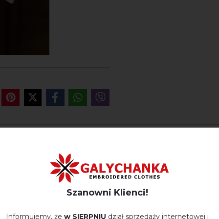
OPINIE O PETALIA (BIAŁA Z N
Немає відгуків про цей товар.
Szanowni Klienci!
napisz opinie Petalia (biała z niebieskim)
Informujemy, że
w SIERPNIU
dział sprzedaży internetowej i