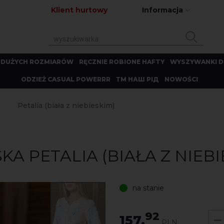
Klient hurtowy
Informacja
 DUŻYCH ROZMIARÓW
RĘCZNIE ROBIONE HAFTY
WYSZYWANKI D
ODZIEŻ CASUAL POWERRR
ТМ НАШ РІД
NOWOŚCI
Petalia (biała z niebieskim)
 PETALIA (BIAŁA Z NIEBI
na stanie
92
157.
PLN