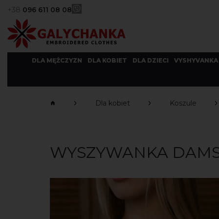
+38
096 611 08 08
DLA MĘŻCZYZN
DLA KOBIET
DLA DZIECI
VYSHYVANKA
Dla kobiet
Koszule
WYSZYWANKA DAMSKA