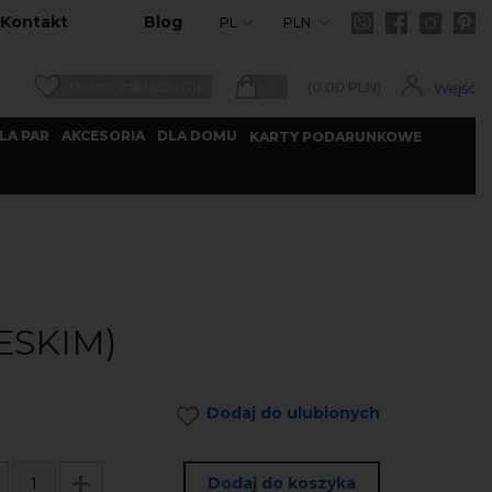
Kontakt
Blog
PL
PLN
Pokaż zakładki (0)
0
(
0.00
PLN)
Wejść
LA PAR
AKCESORIA
DLA DOMU
KARTY PODARUNKOWE
ESKIM)
Dodaj do ulubionych
Dodaj do koszyka