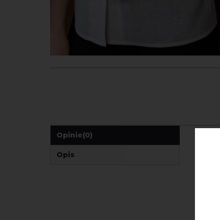
Opinie
(0)
Opis