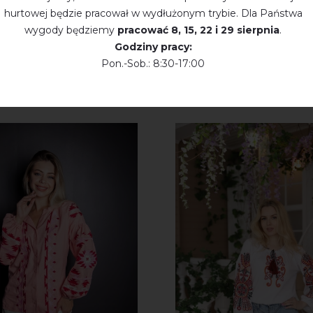
hurtowej będzie pracował w wydłużonym trybie. Dla Państwa
wygody będziemy
pracować
8, 15, 22 і 29 sierpnia
.
Godziny pracy:
Pon.-Sob.: 8:30-17:00
KTY