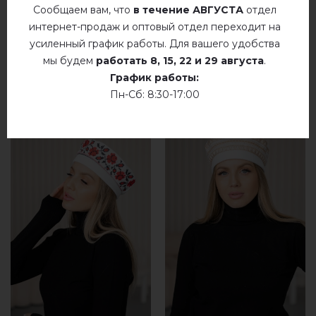
Сообщаем вам, что
в течение АВГУСТА
отдел
интернет-продаж и оптовый отдел переходит на
усиленный график работы. Для вашего удобства
мы будем
работать
8, 15, 22 и 29 августа
.
РЕКОМЕНДУЕМЫЕ ТОВАРЫ
График работы:
Пн-Сб: 8:30-17:00