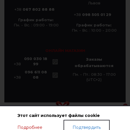
Львов
+38
067 802 88 88
+38
098 505 01 29
График работы:
Пн. - Вс. : 09:00 - 19:00
График работы:
Пн. - Вс. : 10:00 - 20:00
ОНЛАЙН МАГАЗИН
050 030 18
Заказы
+38
99
обрабатываются
096 611 08
Пн. - Пт.: 08:30 - 17:00
+38
08
(UTC+2)
Этот сайт использует файлы cookie
© Компания «Галичанка» 2026
Подробнее
Подтвердить