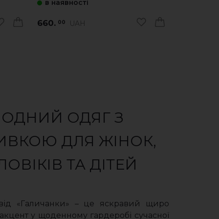
в наявності
в наявно
660.
1 600.
UAH
00
00
ОДНИЙ ОДЯГ З
ВКОЮ ДЛЯ ЖІНОК,
ЛОВІКІВ ТА ДІТЕЙ
від «Галичанки» – це яскравий щиро
акцент у щоденному гардеробі сучасної