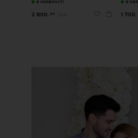
в наявності
в на
2 800.
1 700.
UAH
00