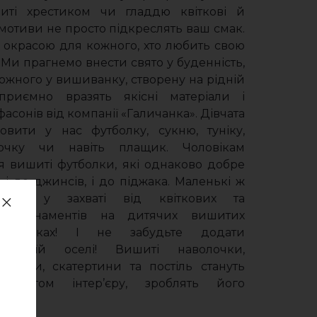
иті хрестиком чи гладдю квіткові й
мотиви не просто підкреслять ваш смак.
 окрасою для кожного, хто любить свою
 Ми прагнемо внести свято у буденність,
жного у вишиванку, створену на рідній
приємно вразять якісні матеріали і
фасонів від компанії «Галичанка». Дівчата
овити у нас футболку, сукню, туніку,
рочку чи навіть плащик. Чоловікам
я вишиті футболки, які однаково добре
 і до джинсів, і до піджака. Маленькі ж
удуть у захваті від квіткових та
их орнаментів на дитячих вишитих
 сорочках! І не забудьте додати
ті своїй оселі! Вишиті наволочки,
артухи, скатертини та постіль стануть
кцентом інтер’єру, зроблять його