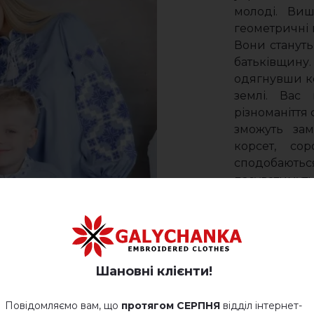
молоді. Виш
геометричні 
Вони стануть
батьківщину.
одягнувши ко
землі. Вас 
різноманіття 
зможуть зам
корсет, со
сподобаютьс
пасуватимуть
українці б
геометричн
футболках,
самобутнос
прихватки, ф
Шановні клієнти!
стильним а
затишнішим.
Повідомляємо вам, що
протягом СЕРПНЯ
відділ інтернет-