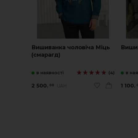
Вишиванка чоловіча Міць
Виши
(смарагд)
★★★★★
★★★★★
в наявності
в на
(4)
2 500.
1 100.
UAH
00