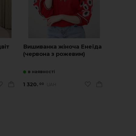
віт
Вишиванка жіноча Енеїда
Вишиван
(червона з рожевим)
Українсь
в наявності
в наявно
1 320.
2 000.
UAH
00
00