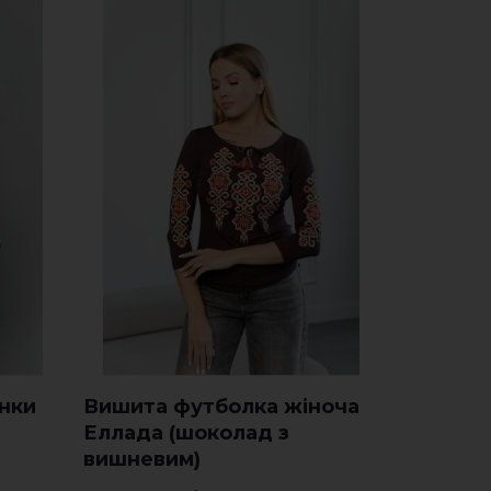
нки
Вишита футболка жіноча
Чоловіч
Еллада (шоколад з
Золоті л
вишневим)