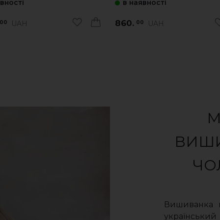
явності
в наявності
860.
UAH
UAH
00
00
М
ВИШИ
ЧО
Вишиванка 
український 