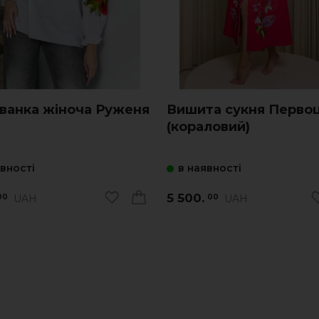
ванка жіноча Руженя
Вишита сукня Первоц
(кораловий)
явності
в наявності
5 500.
UAH
UAH
00
00