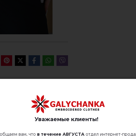
ОТЗЫВЫ О ГОРОДОК (БЕЖ
Немає відгуків про цей товар.
Уважаемые клиенты!
добавьте свой отзыв о Городок (беж-меланж)
общаем вам, что
в течение АВГУСТА
отдел интернет-прод