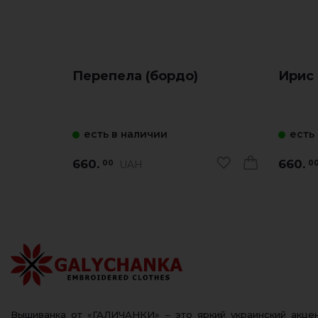
Перепела (бордо)
Ирис 
есть в наличии
есть
660.
660.
UAH
00
0
Вышиванка от «ГАЛИЧАНКИ» – это яркий украинский акц