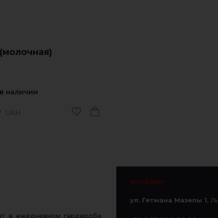
(молочная)
 в наличии
UAH
0
МАГАЗИН
ул. Гетмана Мазепы 1
, Л
ент в ежедневном гардеробе