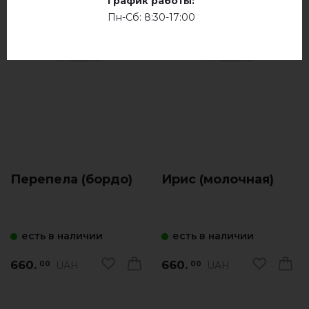
График работы:
Пн-Сб: 8:30-17:00
Перепела (бордо)
Ирис (молочная)
есть в наличии
есть в наличии
660.
660.
UAH
UAH
00
00