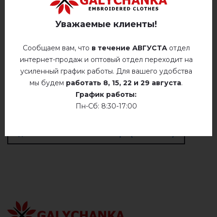
Уважаемые клиенты!
Отзывов
(0)
Описание
Сообщаем вам, что
в течение АВГУСТА
отдел
интернет-продаж и оптовый отдел переходит на
усиленный график работы. Для вашего удобства
мы будем
работать
8, 15, 22 и 29 августа
.
ОТЗЫВЫ О МИРА (МОЛОЧНЫЙ)
График работы:
Пн-Сб: 8:30-17:00
Немає відгуків про цей товар.
добавьте свой отзыв о Мира (молочный)