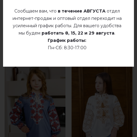
Сообщаем вам, что
в течение АВГУСТА
отдел
интернет-продаж и оптовый отдел переходит на
усиленный график работы. Для вашего удобства
мы будем
работать
8, 15, 22 и 29 августа
.
График работы:
РЕКОМЕНДУЕМЫЕ ТОВАРЫ
Пн-Сб: 8:30-17:00