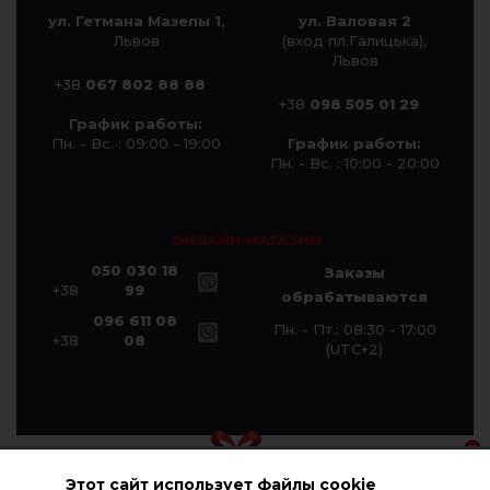
ул. Гетмана Мазепы 1
,
ул. Валовая 2
Львов
(вход пл.Галицька),
Львов
+38
067 802 88 88
+38
098 505 01 29
График работы:
Пн. - Вс. : 09:00 - 19:00
График работы:
Пн. - Вс. : 10:00 - 20:00
ОНЛАЙН МАГАЗИН
050 030 18
Заказы
+38
99
обрабатываются
096 611 08
Пн. - Пт.: 08:30 - 17:00
+38
08
(UTC+2)
Этот сайт использует файлы cookie
© Компания «Галичанка» 2026