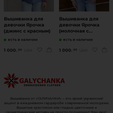
Вышиванка для
Вышиванка для
девочки Ярочка
девочки Ярочка
(джинс с красным)
(молочная с
бежевым)
есть в наличии
есть в наличии
1 000.
1 000.
UAH
UAH
00
00
Вышиванка от «ГАЛИЧАНКИ» – это яркий украинский
акцент в ежедневном гардеробе современной молодежи.
Вышитые крестиком или гладью цветочные и
геометрические мотивы не просто подчеркнут Ваш вкус.