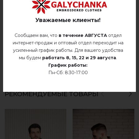
ОТЗЫВЫ О БАНДЕРОВСКА (ХАКІ Т.)
Уважаемые клиенты!
Немає відгуків про цей товар.
Сообщаем вам, что
в течение АВГУСТА
отдел
интернет-продаж и оптовый отдел переходит на
добавьте свой отзыв о Бандеровска (хакі т.)
усиленный график работы. Для вашего удобства
мы будем
работать
8, 15, 22 и 29 августа
.
График работы:
Пн-Сб: 8:30-17:00
РЕКОМЕНДУЕМЫЕ ТОВАРЫ