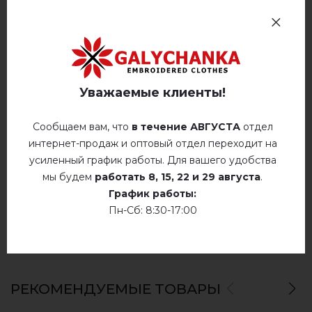
Отзывов
(0)
Описание
Уважаемые клиенты!
ОТЗЫВЫ О БОГУСЛАВ (БЕЖЕВАЯ С ВИШН.)
Сообщаем вам, что
в течение АВГУСТА
отдел
Немає відгуків про цей товар.
интернет-продаж и оптовый отдел переходит на
усиленный график работы. Для вашего удобства
добавьте свой отзыв о Богуслав (бежевая с
мы будем
работать
8, 15, 22 и 29 августа
.
вишн.)
График работы:
Пн-Сб: 8:30-17:00
РЕКОМЕНДУЕМЫЕ ТОВАРЫ