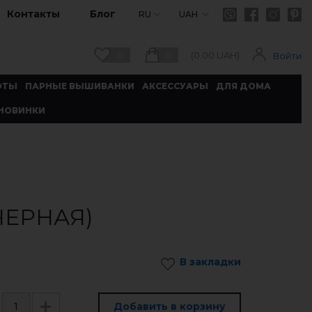
Контакты
Блог
RU
UAH
0
0
(
0.00
UAH)
Войти
ОТЫ
ПАРНЫЕ ВЫШИВАНКИ
АКСЕССУАРЫ
ДЛЯ ДОМА
НОВИНКИ
ЧЕРНАЯ)
В закладки
Добавить в корзину