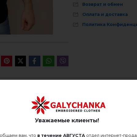
Возврат и обмен
Оплата и доставка
Политика Конфиденц
Стирать при температуре 40° C
Ручная стирка до 40° C
ОТЗЫВЫ О ПЕТРОС (ЧЕ
гладить при температуре 110° C
Немає відгуків про цей товар.
Уважаемые клиенты!
Не сушить у барабанной сушилке
добавьте свой отзыв о Петрос (черная)
общаем вам, что
в течение АВГУСТА
отдел интернет-прод