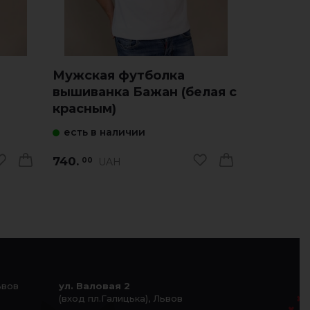
Мужская футболка
Мужска
вышиванка Бажан (белая с
вышива
красным)
(Лакост
есть в наличии
есть в 
740.
740.
UAH
U
00
00
ьвов
ул. Валовая 2
(вход пл.Галицька), Львов