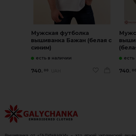
Мужская футболка
Мужс
вышиванка Бажан (белая с
выши
синим)
(бела
есть в наличии
есть
740.
740.
UAH
00
0
Вышиванка от «ГАЛИЧАНКИ» – это яркий украинский акц