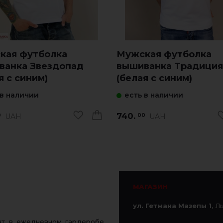
кая футболка
Мужская футболка
ванка Звездопад
вышиванка Традиция
я с синим)
(белая с синим)
 в наличии
есть в наличии
740.
UAH
UAH
0
00
МАГАЗИН
ул. Гетмана Мазепы 1
, Л
ент в ежедневном гардеробе