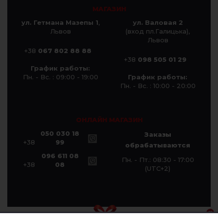
МАГАЗИН
ул. Гетмана Мазепы 1
,
ул. Валовая 2
Львов
(вход пл.Галицька),
Львов
+38
067 802 88 88
+38
098 505 01 29
График работы:
Пн. - Вс. : 09:00 - 19:00
График работы:
Пн. - Вс. : 10:00 - 20:00
ОНЛАЙН МАГАЗИН
050 030 18
Заказы
+38
99
обрабатываются
096 611 08
Пн. - Пт.: 08:30 - 17:00
+38
08
(UTC+2)