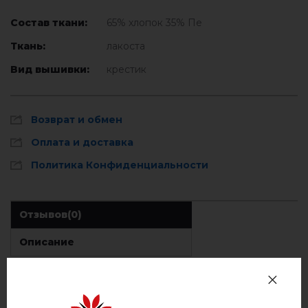
Состав ткани:
65% хлопок 35% Пе
Ткань:
лакоста
Вид вышивки:
крестик
Возврат и обмен
Оплата и доставка
Политика Конфиденциальности
Отзывов
(0)
Описание
ОТЗЫВЫ О НАСЛЕДСТВО (ДЖИНС С СИНИМ)