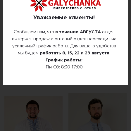
Немає відгуків про цей товар.
Уважаемые клиенты!
добавьте свой отзыв о Наследство (джинс с
синим)
Сообщаем вам, что
в течение АВГУСТА
отдел
интернет-продаж и оптовый отдел переходит на
усиленный график работы. Для вашего удобства
мы будем
работать
8, 15, 22 и 29 августа
.
График работы:
Пн-Сб: 8:30-17:00
РЕКОМЕНДУЕМЫЕ ТОВАРЫ