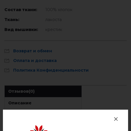
Состав ткани:
100% хлопок
Ткань:
лакоста
Вид вышивки:
крестик
Возврат и обмен
Оплата и доставка
Политика Конфиденциальности
Отзывов
(0)
Описание
ОТЗЫВЫ О НАСЛЕДИЕ (СИНЯЯ С ЖЕЛТО-ГОЛУБЫМ)