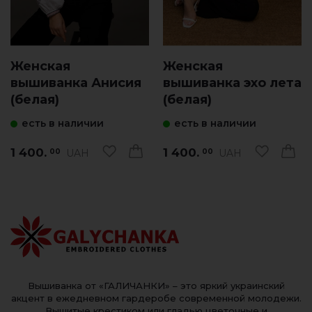
Женская
Женская
вышиванка Анисия
вышиванка эхо лета
(белая)
(белая)
есть в наличии
есть в наличии
1 400.
1 400.
UAH
UAH
00
00
Вышиванка от «ГАЛИЧАНКИ» – это яркий украинский
акцент в ежедневном гардеробе современной молодежи.
Вышитые крестиком или гладью цветочные и