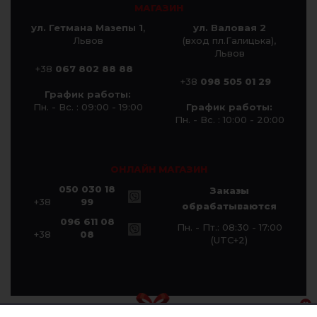
МАГАЗИН
ул. Гетмана Мазепы 1
,
ул. Валовая 2
Львов
(вход пл.Галицька),
Львов
+38
067 802 88 88
+38
098 505 01 29
График работы:
Пн. - Вс. : 09:00 - 19:00
График работы:
Пн. - Вс. : 10:00 - 20:00
ОНЛАЙН МАГАЗИН
050 030 18
Заказы
+38
99
обрабатываются
096 611 08
Пн. - Пт.: 08:30 - 17:00
+38
08
(UTC+2)