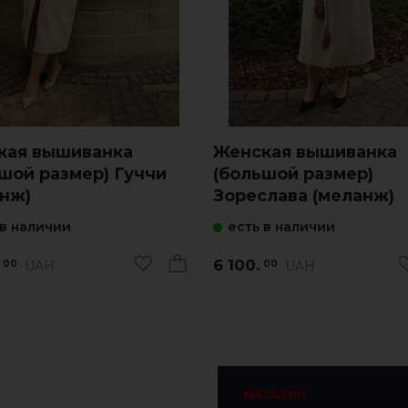
кая вышиванка
Женская вышиванка
шой размер) Гуччи
(большой размер)
анж)
Зореслава (меланж)
 в наличии
есть в наличии
6 100.
UAH
UAH
00
00
МАГАЗИН