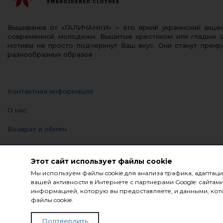
Вышиванка от «ГАЛИЧАНКИ» – это яркий украинский акц
современной молодежи. Вышитые крестиком или гладью 
мотивы не просто подчеркнут Ваш вкус. Они станут прек
разнообразных образов
Контактная информация
О нас
Возврат и обмен
Оплата и доставка
Этот сайт использует файлы cookie
Политика Конфиденциальности
Мы используем файлы cookie для анализа трафика, адаптац
вашей активности в Интернете с партнерами Google: сайт
Блог
информацией, которую вы предоставляете, и данными, кото
файлы cookie.
© Компания «Галичанка» 2026
Подтвердить