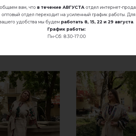
общаем вам, что
в течение АВГУСТА
отдел интернет-прод
добавьте свой отзыв о Папороть ( синяя т.)
 оптовый отдел переходит на усиленный график работы. Для
вашего удобства мы будем
работать
8, 15, 22 и 29 августа
.
График работы:
Пн-Сб: 8:30-17:00