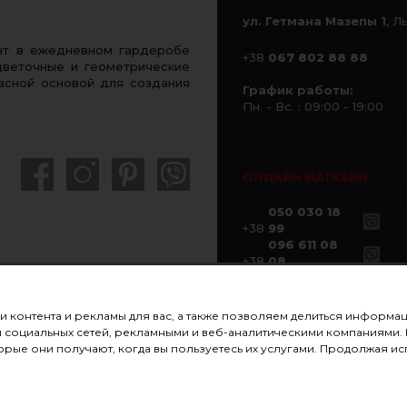
ул. Гетмана Мазепы 1
, Л
ент в ежедневном гардеробе
+38
067 802 88 88
цветочные и геометрические
расной основой для создания
График работы:
Пн. - Вс. : 09:00 - 19:00
ОНЛАЙН МАГАЗИН
050 030 18
+38
99
096 611 08
+38
08
ии контента и рекламы для вас, а также позволяем делиться информ
ами социальных сетей, рекламными и веб-аналитическими компаниями
рые они получают, когда вы пользуетесь их услугами. Продолжая исп
ПОДАРОЧНЫЕ СЕРТИФИКАТЫ