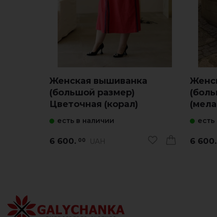
Женская вышиванка
Женс
(большой размер)
(боль
Цветочная (корал)
(мел
есть в наличии
есть
6 600.
6 600.
UAH
00