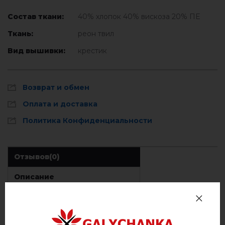
Состав ткани:
40% хлопок 40% вискоза 20% ПЕ
Ткань:
реон твил
Вид вышивки:
крестик
Возврат и обмен
Оплата и доставка
Политика Конфиденциальности
Отзывов
(0)
Описание
ОТЗЫВЫ О МЕРЕЛИН (ГОЛУБАЯ)