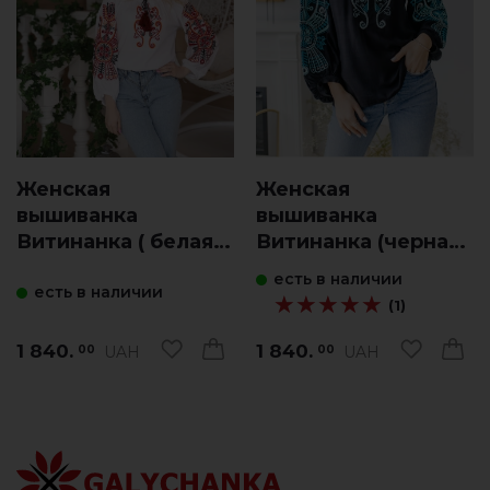
Женская
Женская
вышиванка
вышиванка
Витинанка ( белая с
Витинанка (черная
вишнев.)
с голубым)
есть в наличии
есть в наличии
★★★★★
★★★★★
(1)
1 840.
1 840.
UAH
UAH
00
00