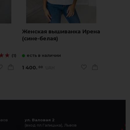
Женская вышиванка Ирена
Женска
(сине-белая)
Витинан
коричн
★★
★★
есть в наличии
есть в 
(1)
1 400.
1 840.
UAH
00
00
ьвов
ул. Валовая 2
(вход пл.Галицька), Львов