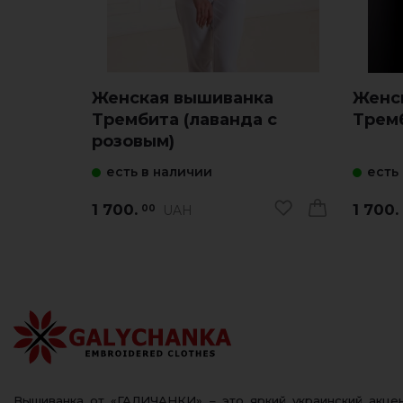
Женская вышиванка
Женс
Трембита (лаванда с
Тремб
розовым)
есть в наличии
есть
1 700.
1 700.
UAH
00
Вышиванка от «ГАЛИЧАНКИ» – это яркий украинский акц