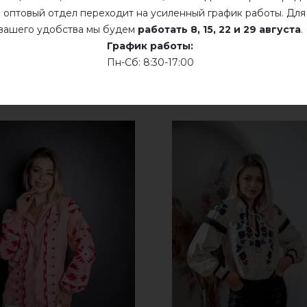
Сухая чистка
 оптовый отдел переходит на усиленный график работы. Для
вашего удобства мы будем
работать
8, 15, 22 и 29 августа
.
Сушить у розложенном виде
График работы:
Пн-Сб: 8:30-17:00
Сушить розвешенной
не хлорить