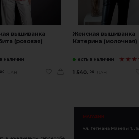
кая вышиванка
Женская вышиванка
ита (розовая)
Катерина (молочная)
★★★
★★★
 в наличии
есть в наличии
1 540.
UAH
UAH
00
00
МАГАЗИН
ул. Гетмана Мазепы 1
, Л
ент в ежедневном гардеробе