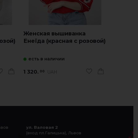
Женская вышиванка
Женска
юзой)
Енеїда (красная с розовой)
Аничка 
есть в наличии
есть в 
1 320.
1 600.
UAH
00
00
ьвов
ул. Валовая 2
(вход пл.Галицька), Львов