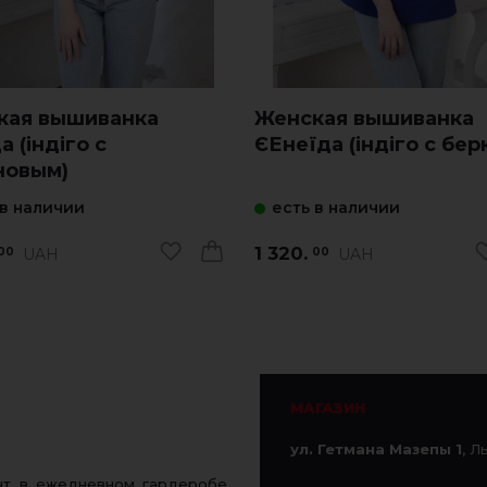
кая вышиванка
Женская вышиванка
а (індіго с
ЄЕнеїда (індіго с бер
новым)
 в наличии
есть в наличии
1 320.
UAH
UAH
00
00
МАГАЗИН
ул. Гетмана Мазепы 1
, Л
ент в ежедневном гардеробе