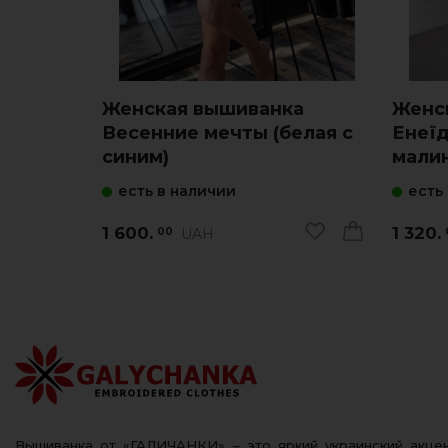
Женская вышиванка
Женс
Весенние мечты (белая с
Енеїд
синим)
мали
есть в наличии
есть
1 600.
1 320.
UAH
00
Вышиванка от «ГАЛИЧАНКИ» – это яркий украинский акц