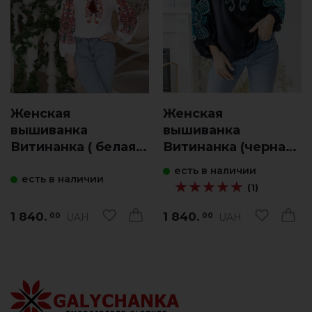
Женская
Женская
вышиванка
вышиванка
Витинанка ( белая с
Витинанка (черная
вишнев.)
с голубым)
есть в наличии
есть в наличии
★★★★★
★★★★★
(1)
1 840.
1 840.
UAH
UAH
00
00