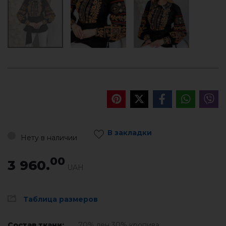
В закладки
Нету в наличии
00
3 960.
UAH
Таблица размеров
Состав ткани:
70% лен 30% кропива