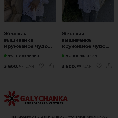
Женская
Женская
вышиванка
вышиванка
Кружевное чудо
Кружевное чудо
(белая с голубым)
(белая с синим)
есть в наличии
есть в наличии
3 600.
3 600.
UAH
UAH
00
00
Вышиванка от «ГАЛИЧАНКИ» – это яркий украинский