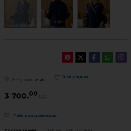
В закладки
Нету в наличии
00
3 700.
UAH
Таблица размеров
Состав ткани:
70% лен 30% кропива