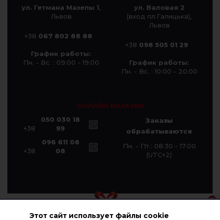
ул. Гетмана Мазепы 1
,
ул. Валовая 2
Львов
(вход пл.Галицька),
Львов
+38
067 802 88 88
+38
098 505 01 29
График работы:
Пн. - Вс. : 09:00 - 19:00
График работы:
Пн. - Вс. : 10:00 - 20:00
ОНЛАЙН МАГАЗИН
050 030 18
Заказы
+38
99
обрабатываются
096 611 08
Пн. - Пт.: 08:30 - 17:00
+38
08
(UTC+2)
Этот сайт использует файлы cookie
© Компания «Галичанка» 2026