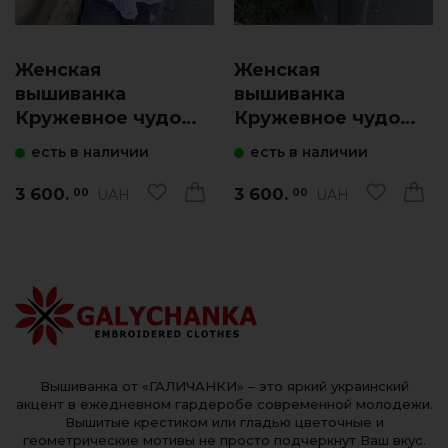
Женская
Женская
вышиванка
вышиванка
Кружевное чудо
Кружевное чудо
(белая с голубым)
(белая с синим)
есть в наличии
есть в наличии
3 600.
3 600.
UAH
UAH
00
00
Вышиванка от «ГАЛИЧАНКИ» – это яркий украинский
акцент в ежедневном гардеробе современной молодежи.
Вышитые крестиком или гладью цветочные и
геометрические мотивы не просто подчеркнут Ваш вкус.