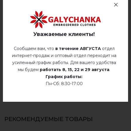
Отзывов
(0)
Стирать при температуре 40° C
Описание
Ручная стирка до 40° C
гладить при температуре 110° C
Уважаемые клиенты!
ОТЗЫВЫ О МАК (ЧОРНЫЙ С КРАСНЫМ)
Не сушить у барабанной сушилке
Сообщаем вам, что
в течение АВГУСТА
отдел
Немає відгуків про цей товар.
интернет-продаж и оптовый отдел переходит на
Сухая чистка
усиленный график работы. Для вашего удобства
добавьте свой отзыв о Мак (чорный с
Сушить у розложенном виде
мы будем
работать
8, 15, 22 и 29 августа
.
красным)
График работы:
Сушить розвешенной
Пн-Сб: 8:30-17:00
не хлорить
РЕКОМЕНДУЕМЫЕ ТОВАРЫ