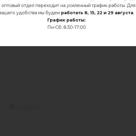
Сухая чистка
 оптовый отдел переходит на усиленный график работы. Для
вашего удобства мы будем
работать
8, 15, 22 и 29 августа
.
Сушить у розложенном виде
График работы:
Пн-Сб: 8:30-17:00
Сушить розвешенной
не хлорить