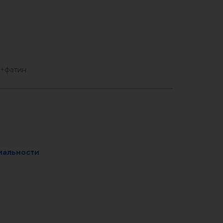
н+фатин
иальности