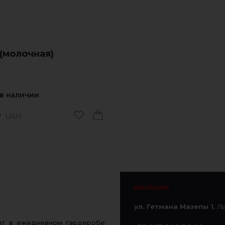
(молочная)
 в наличии
UAH
0
МАГАЗИН
ул. Гетмана Мазепы 1
, Л
ент в ежедневном гардеробе