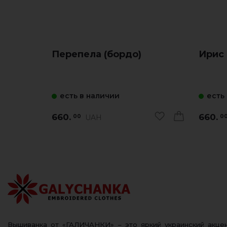
Перепела (бордо)
Ирис 
есть в наличии
есть
660.
660.
UAH
00
0
Вышиванка от «ГАЛИЧАНКИ» – это яркий украинский акц