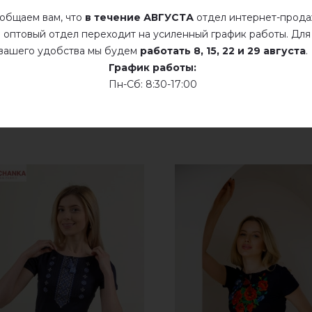
общаем вам, что
в течение АВГУСТА
отдел интернет-прод
добавьте свой отзыв о Волшебное колосье (синяя с
Сухая чистка
 оптовый отдел переходит на усиленный график работы. Для
вашего удобства мы будем
работать
8, 15, 22 и 29 августа
.
Сушить у розложенном виде
График работы:
Пн-Сб: 8:30-17:00
Сушить розвешенной
не хлорить