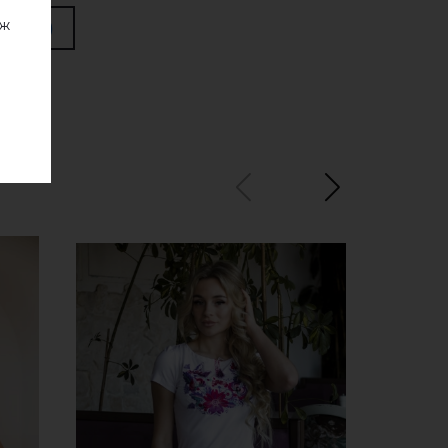
аж
 белым)