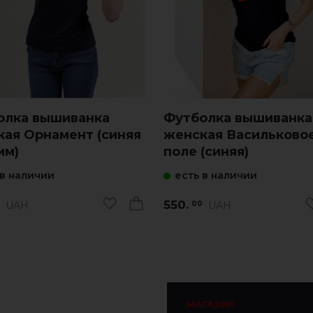
олка вышиванка
Футболка вышиванка
кая Орнамент (синяя
женская Васильково
им)
поле (синяя)
 в наличии
есть в наличии
550.
UAH
UAH
00
МАГАЗИН