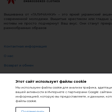
Вышиванка от «ГАЛИЧАНКИ» – это яркий украинский акц
современной молодежи. Вышитые крестиком или гладью 
мотивы не просто подчеркнут Ваш вкус. Они станут прек
разнообразных образов
Контактная информация
О нас
Возврат и обмен
Оплата и доставка
Этот сайт использует файлы cookie
Политика Конфиденциальности
Мы используем файлы cookie для анализа трафика, адаптац
вашей активности в Интернете с партнерами Google: сайт
Блог
информацией, которую вы предоставляете, и данными, кото
файлы cookie.
© Компания «Галичанка» 2026
Подтвердить