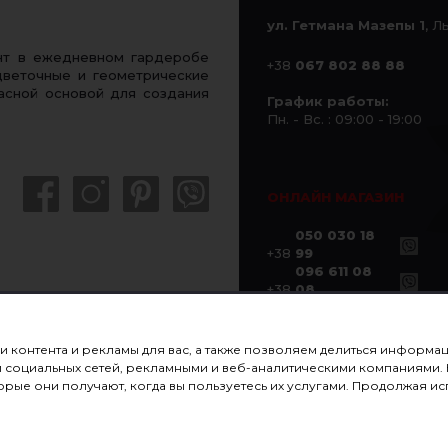
ул. Гетмана Мазепы 1
, Л
ент в ежедневном гардеробе
+38
067 802 88 88
цветочные и геометрические
расной основой для создания
График работы:
Пн. - Вс. : 09:00 - 19:00
ОНЛАЙН МАГАЗИН
050 030 18
+38
99
096 611 08
+38
08
ии контента и рекламы для вас, а также позволяем делиться информ
ами социальных сетей, рекламными и веб-аналитическими компаниями
рые они получают, когда вы пользуетесь их услугами. Продолжая исп
ПОДАРОЧНЫЕ СЕРТИФИКАТЫ