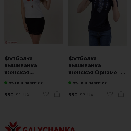
Футболка
Футболка
вышиванка
вышиванка
женская
женская Орнамент
Васильковое поле
(синяя с синим)
есть в наличии
есть в наличии
(белая)
550.
550.
UAH
UAH
00
00