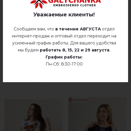
ОТЗЫВЫ О МАРСЕЛЬ (СИНЯЯ)
гладить при температуре 110° C
Уважаемые клиенты!
Немає відгуків про цей товар.
Не сушить у барабанной сушилке
Сообщаем вам, что
в течение АВГУСТА
отдел
добавьте свой отзыв о Марсель (синяя)
интернет-продаж и оптовый отдел переходит на
Сухая чистка
усиленный график работы. Для вашего удобства
Сушить у розложенном виде
мы будем
работать
8, 15, 22 и 29 августа
.
График работы:
Сушить розвешенной
Пн-Сб: 8:30-17:00
не хлорить
РЕКОМЕНДУЕМЫЕ ТОВАРЫ