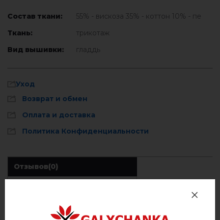
Состав ткани:
55% - вискоза 35% - коттон 10% - пе
Ткань:
трикотаж
Вид вышивки:
гладдь
Уход
Возврат и обмен
Оплата и доставка
Политика Конфиденциальности
Отзывов
(0)
Описание
Стирать при температуре 40° C
Ручная стирка до 40° C