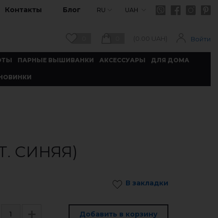
Контакты
Блог
RU
UAH
0
0
(
0.00
UAH)
Войти
ОТЫ
ПАРНЫЕ ВЫШИВАНКИ
АКСЕССУАРЫ
ДЛЯ ДОМА
НОВИНКИ
. СИНЯЯ)
В закладки
Добавить в корзину