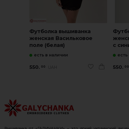
Футболка вышиванка
Футб
женская Васильковое
женс
поле (белая)
с син
есть в наличии
есть
550.
550.
UAH
00
00
Вышиванка от «ГАЛИЧАНКИ» – это яркий украинский акц