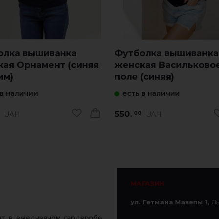
олка вышиванка
Футболка вышиванка
кая Орнамент (синяя
женская Васильково
им)
поле (синяя)
 в наличии
есть в наличии
550.
UAH
UAH
00
МАГАЗИН
ул. Гетмана Мазепы 1
, Л
ент в ежедневном гардеробе