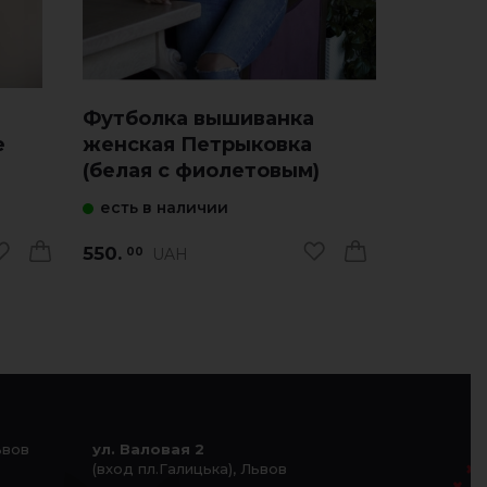
Футболка вышиванка
Футбол
е
женская Петрыковка
женская
(белая с фиолетовым)
(белая 
есть в наличии
есть в 
550.
550.
UAH
U
00
00
ьвов
ул. Валовая 2
(вход пл.Галицька), Львов