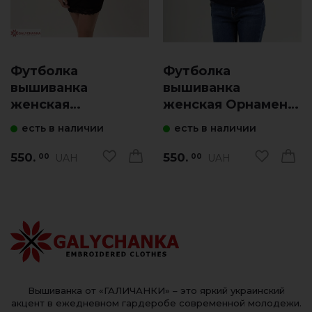
Футболка
Футболка
вышиванка
вышиванка
женская
женская Орнамент
Васильковое поле
(синяя с синим)
есть в наличии
есть в наличии
(белая)
550.
550.
UAH
UAH
00
00
Вышиванка от «ГАЛИЧАНКИ» – это яркий украинский
акцент в ежедневном гардеробе современной молодежи.