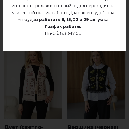
интернет-продаж и оптовый отдел переходит на
усиленный график работы. Для вашего удобства
РЕКОМЕНДУЕМЫЕ ТОВАРЫ
мы будем
работать
8, 15, 22 и 29 августа
.
График работы:
Пн-Сб: 8:30-17:00
Дует (светло-
Вершина (черная)