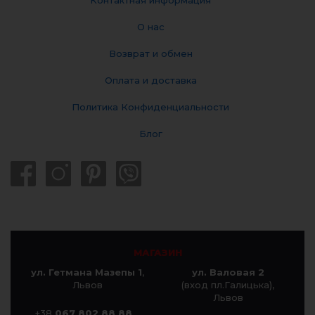
О нас
Возврат и обмен
Оплата и доставка
Политика Конфиденциальности
Блог
МАГАЗИН
ул. Гетмана Мазепы 1
,
ул. Валовая 2
Львов
(вход пл.Галицька),
Львов
+38
067 802 88 88