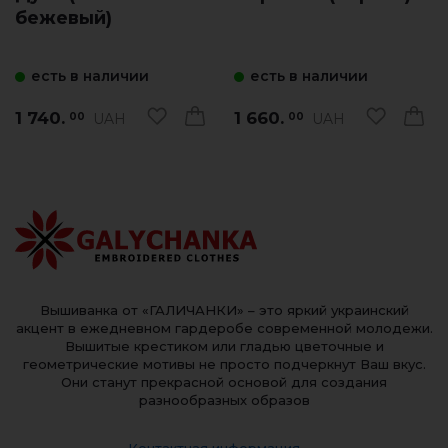
бежевый)
есть в наличии
есть в наличии
1 740.
1 660.
UAH
UAH
00
00
Вышиванка от «ГАЛИЧАНКИ» – это яркий украинский
акцент в ежедневном гардеробе современной молодежи.
Вышитые крестиком или гладью цветочные и
геометрические мотивы не просто подчеркнут Ваш вкус.
Они станут прекрасной основой для создания
разнообразных образов
Контактная информация