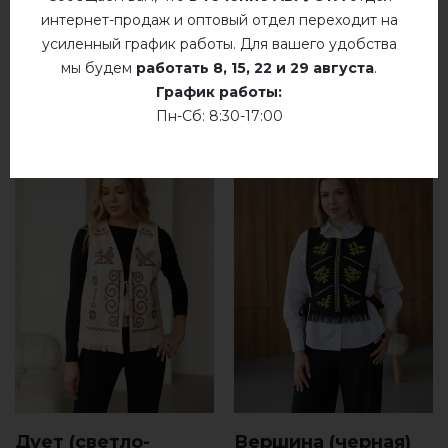
интернет-продаж и оптовый отдел переходит на
усиленный график работы. Для вашего удобства
РЕКОМЕНДУЕМЫЕ ТОВАРЫ
мы будем
работать
8, 15, 22 и 29 августа
.
График работы:
Пн-Сб: 8:30-17:00
Дует (светло-
Вершина (черная)