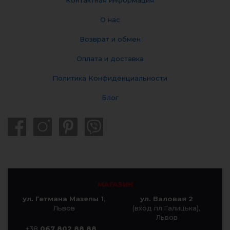
О нас
Возврат и обмен
Оплата и доставка
Политика Конфиденциальности
Блог
МАГАЗИН
ул. Гетмана Мазепы 1
,
ул. Валовая 2
Львов
(вход пл.Галицька),
Львов
+38
067 802 88 88