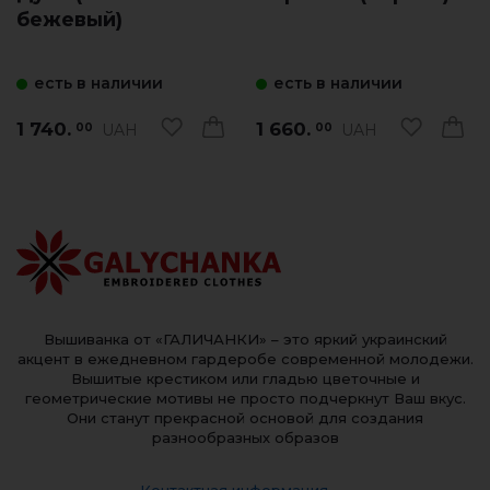
бежевый)
есть в наличии
есть в наличии
1 740.
1 660.
UAH
UAH
00
00
Вышиванка от «ГАЛИЧАНКИ» – это яркий украинский
акцент в ежедневном гардеробе современной молодежи.
Вышитые крестиком или гладью цветочные и
геометрические мотивы не просто подчеркнут Ваш вкус.
Они станут прекрасной основой для создания
разнообразных образов
Контактная информация