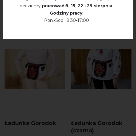
będziemy
pracować
8, 15, 22 і 29 sierpnia
.
PRODUKTY
Godziny pracy:
Pon.-Sob.: 8:30-17:00
Ładunka Gorodok
Ładunka Gorodok
(czarna)