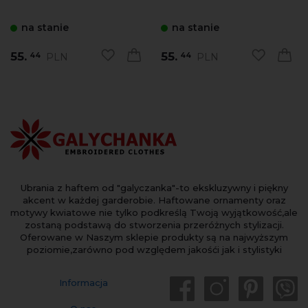
na stanie
na stanie
55.
55.
PLN
PLN
44
44
Ubrania z haftem od "galyczanka"-to ekskluzywny i piękny
akcent w każdej garderobie. Haftowane ornamenty oraz
motywy kwiatowe nie tylko podkreślą Twoją wyjątkowość,ale
zostaną podstawą do stworzenia przeróżnych stylizacji.
Oferowane w Naszym sklepie produkty są na najwyższym
poziomie,zarówno pod względem jakośći jak i stylistyki
Informacja