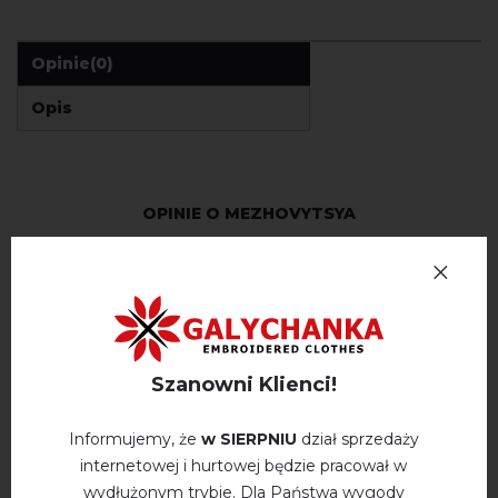
Opinie
(0)
Opis
OPINIE O MEZHOVYTSYA
Немає відгуків про цей товар.
napisz opinie Mezhovytsya
Szanowni Klienci!
Informujemy, że
w SIERPNIU
dział sprzedaży
internetowej i hurtowej będzie pracował w
WYSZUKAJ PODOBNE
wydłużonym trybie. Dla Państwa wygody