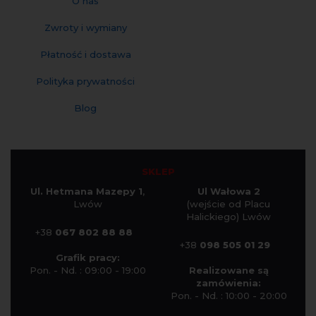
O nas
Zwroty i wymiany
Płatność i dostawa
Polityka prywatności
Blog
SKLEP
Ul. Hetmana Mazepy 1
,
Ul Wałowa 2
Lwów
(wejście od Placu
Halickiego) Lwów
+38
067 802 88 88
+38
098 505 01 29
Grafik pracy:
Pon. - Nd. : 09:00 - 19:00
Realizowane są
zamówienia:
Pon. - Nd. : 10:00 - 20:00